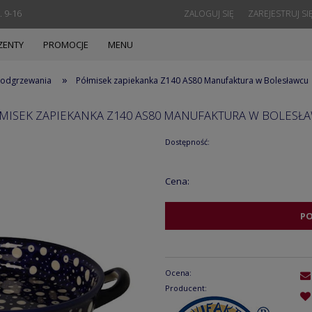
. 9-16
ZALOGUJ SIĘ
ZAREJESTRUJ SI
ZENTY
PROMOCJE
MENU
»
 podgrzewania
Półmisek zapiekanka Z140 AS80 Manufaktura w Bolesławcu
MISEK ZAPIEKANKA Z140 AS80 MANUFAKTURA W BOLESŁ
Dostępność:
Cena:
P
Ocena:
Producent: