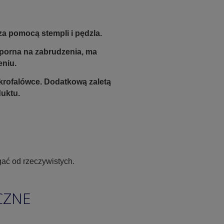
a pomocą stempli i pędzla.
odporna na zabrudzenia, ma
eniu.
krofalówce. Dodatkową zaletą
duktu.
ać od rzeczywistych.
CZNE