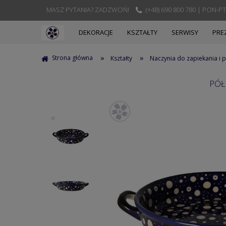
MASZ PYTANIA? ZADZWOŃ!
(+48) 690 800 780 | PON-PT
DEKORACJE
KSZTAŁTY
SERWISY
PRE
»
»
Strona główna
Kształty
Naczynia do zapiekania i
PÓŁ