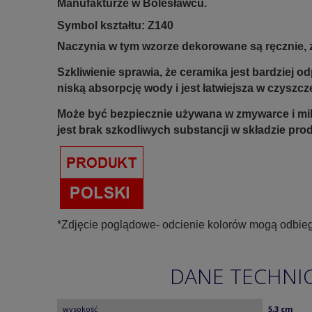
Manufakturze w Bolesławcu.
Symbol kształtu: Z140
Naczynia w tym wzorze dekorowane są ręcznie, z
Szkliwienie sprawia, że ceramika jest bardziej 
niską absorpcję wody i jest łatwiejsza w czyszcz
Może być bezpiecznie używana w zmywarce i mi
jest brak szkodliwych substancji w składzie pro
*Zdjęcie poglądowe- odcienie kolorów mogą odbieg
DANE TECHNI
wysokość
5,3 cm