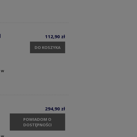
1
112,90 zł
DO KOSZYKA
 w
294,90 zł
POWIADOM O
DOSTĘPNOŚCI
 w