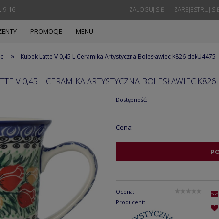
. 9-16
ZALOGUJ SIĘ
ZAREJESTRUJ SI
ZENTY
PROMOCJE
MENU
»
ec
Kubek Latte V 0,45 L Ceramika Artystyczna Bolesławiec K826 dekU4475
TTE V 0,45 L CERAMIKA ARTYSTYCZNA BOLESŁAWIEC K826
Dostępność:
Cena:
P
Ocena:
Producent: