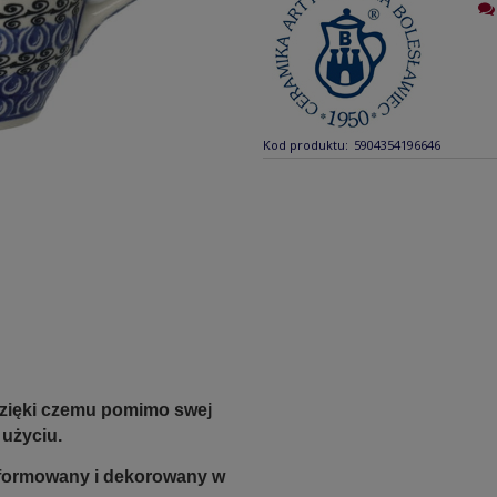
Kod produktu:
5904354196646
 dzięki czemu pomimo swej
użyciu.
e formowany i dekorowany w