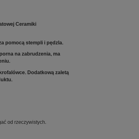
atowej Ceramiki
a pomocą stempli i pędzla.
odporna na zabrudzenia, ma
eniu.
krofalówce. Dodatkową zaletą
duktu.
ać od rzeczywistych.