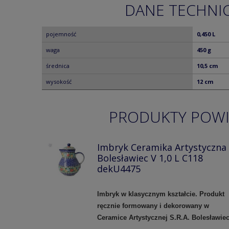
DANE TECHNI
pojemność
0,450 L
waga
450 g
średnica
10,5 cm
wysokość
12 cm
PRODUKTY POW
Imbryk Ceramika Artystyczna
Bolesławiec V 1,0 L C118
dekU4475
Imbryk w klasycznym kształcie. Produkt
ręcznie formowany i dekorowany w
Ceramice Artystycznej S.R.A. Bolesławiec