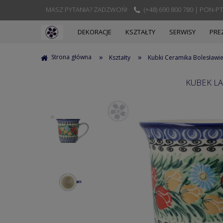
MASZ PYTANIA? ZADZWOŃ!
(+48) 690 800 780 | PON-PT
DEKORACJE
KSZTAŁTY
SERWISY
PRE
»
»
Strona główna
Kształty
Kubki Ceramika Bolesławi
KUBEK LA