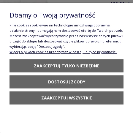
130,90 zł
Dbamy o Twoją prywatność
POWIADOM O
DOSTĘPNOŚCI
Pliki cookies i pokrewne im technologie umożliwiają poprawne
działanie strony i pomagają nam dostosować ofertę do Twoich potrzeb.
Możesz zaakceptować wykorzystanie przez nas wszystkich tych plików i
przejść do sklepu lub dostosować użycie plików do swoich preferencji,
wybierając opcję "Dostosuj zgody".
Więcej o plikach cookies przeczytasz w naszej Polityce prywatności.
Kubek krokus Ceramika Bolesławiec V 0,3 L
ZAAKCEPTUJ TYLKO NIEZBĘDNE
GU1193DEK467
62,90 zł
DOSTOSUJ ZGODY
POWIADOM O
DOSTĘPNOŚCI
ZAAKCEPTUJ WSZYSTKIE