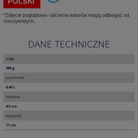
*Zdjęcie poglądowe- odcienie kolorów mogą odbiegać od
rzeczywistych.
DANE TECHNICZNE
waga
480 g
pojemność
0,45 L
średnica
9.5 cm
wysokość
11 cm