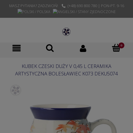
MASZ PYTANIA? ZADZWOŃ!
(+48) 690 800 780 | PON-PT. 9-16
KUBEK CZESKI DUŻY V 0,45 L CERAMIKA
ARTYSTYCZNA BOLESŁAWIEC K073 DEKU5074