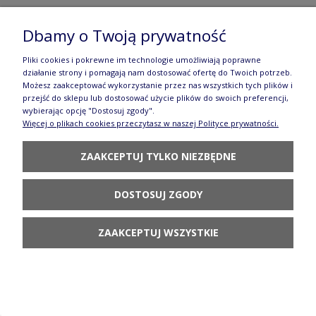
Półmisek zapiekanka Ceramika Artystyczna
Dbamy o Twoją prywatność
Bolesławiec 855 dek2414X
Pliki cookies i pokrewne im technologie umożliwiają poprawne
192,80 zł
działanie strony i pomagają nam dostosować ofertę do Twoich potrzeb.
Możesz zaakceptować wykorzystanie przez nas wszystkich tych plików i
POWIADOM O
przejść do sklepu lub dostosować użycie plików do swoich preferencji,
DOSTĘPNOŚCI
wybierając opcję "Dostosuj zgody".
Więcej o plikach cookies przeczytasz w naszej Polityce prywatności.
ZAAKCEPTUJ TYLKO NIEZBĘDNE
DOSTOSUJ ZGODY
Filiżanka i spodek kotek V 0,25 L Ceramika
Artystyczna Bolesławiec H16 dek2414X
ZAAKCEPTUJ WSZYSTKIE
114,70 zł
DO KOSZYKA