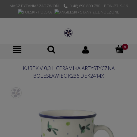
MASZ PYTANIA? ZADZWOŃ!
(+48) 690 800 780 | PON-PT. 9-16
KUBEK V 0,3 L CERAMIKA ARTYSTYCZNA
BOLESŁAWIEC K236 DEK2414X