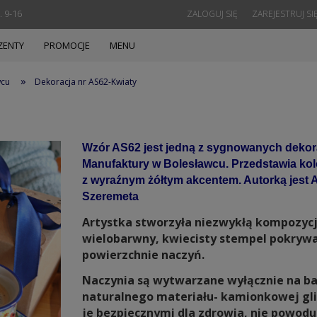
. 9-16
ZALOGUJ SIĘ
ZAREJESTRUJ SI
ZENTY
PROMOCJE
MENU
»
wcu
Dekoracja nr AS62-Kwiaty
Wzór AS62 jest jedną z sygnowanych dekor
Manufaktury w Bolesławcu. Przedstawia kol
z wyraźnym żółtym akcentem. Autorką jest 
Szeremeta
Artystka stworzyła niezwykłą kompozycj
wielobarwny, kwiecisty stempel pokrywa
powierzchnie naczyń.
Naczynia są wytwarzane wyłącznie na ba
naturalnego materiału- kamionkowej glin
je bezpiecznymi dla zdrowia, nie powodu