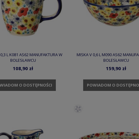
 0,3 L K081 AS62 MANUFAKTURA W
MISKA V 0,6 L M090 AS62 MANUF
BOLESŁAWCU
BOLESŁAWCU
108,90 zł
159,90 zł
WIADOM O DOSTĘPNOŚCI
POWIADOM O DOSTĘPNO