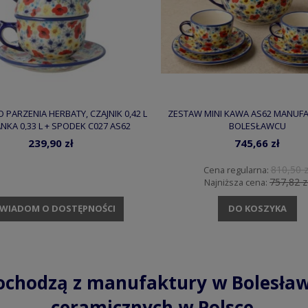
 PARZENIA HERBATY, CZAJNIK 0,42 L
ZESTAW MINI KAWA AS62 MANUF
ŻANKA 0,33 L + SPODEK C027 AS62
BOLESŁAWCU
NUFAKTURA W BOLESŁAWCU
239,90 zł
745,66 zł
810,50 z
Cena regularna:
757,82 z
Najniższa cena:
DO KOSZYKA
WIADOM O DOSTĘPNOŚCI
ochodzą z manufaktury w Bolesław
ceramicznych w Polsce.