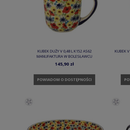
KUBEK DUŻY V 0,48 L K152 AS62
KUBEK V
MANUFAKTURA W BOLESŁAWCU
145,90 zł
POWIADOM O DOSTĘPNOŚCI
PO