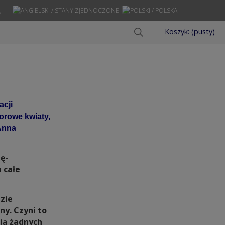
Ę
Koszyk:
(pusty)
acji
orowe kwiaty,
Anna
ę-
 całe
zie
y. Czyni to
ją żadnych