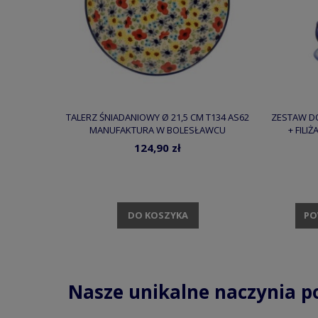
TALERZ ŚNIADANIOWY Ø 21,5 CM T134 AS62
ZESTAW DO
MANUFAKTURA W BOLESŁAWCU
+ FILI
MA
124,90 zł
DO KOSZYKA
PO
Nasze unikalne naczynia p