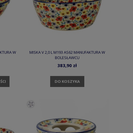
AKTURA W
MISKA V 2,0 L M193 AS62 MANUFAKTURA W
BOLESŁAWCU
383,90 zł
DO KOSZYKA
ŚCI