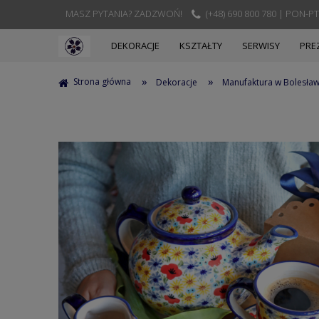
MASZ PYTANIA? ZADZWOŃ!
(+48) 690 800 780 | PON-PT
DEKORACJE
KSZTAŁTY
SERWISY
PRE
»
»
Strona główna
Dekoracje
Manufaktura w Bolesła