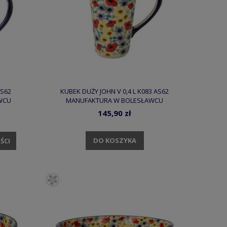
AS62
KUBEK DUŻY JOHN V 0,4 L K083 AS62
WCU
MANUFAKTURA W BOLESŁAWCU
145,90 zł
DO KOSZYKA
ŚCI