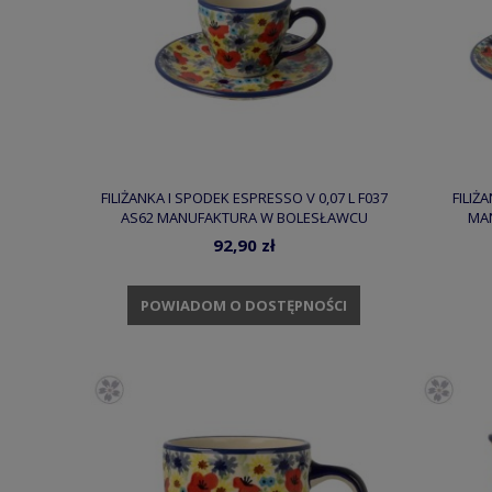
FILIŻANKA I SPODEK ESPRESSO V 0,07 L F037
FILIŻ
AS62 MANUFAKTURA W BOLESŁAWCU
MA
92,90 zł
POWIADOM O DOSTĘPNOŚCI