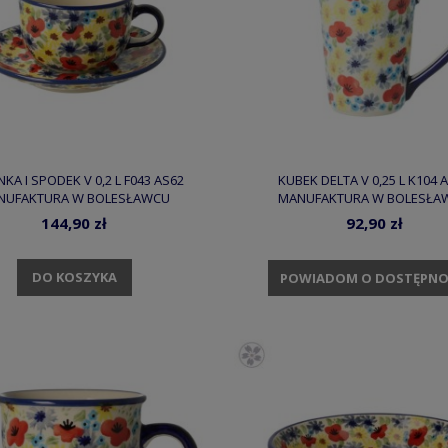
ANKA I SPODEK V 0,2 L F043 AS62
KUBEK DELTA V 0,25 L K104 
NUFAKTURA W BOLESŁAWCU
MANUFAKTURA W BOLESŁA
144,90 zł
92,90 zł
DO KOSZYKA
POWIADOM O DOSTĘPNO