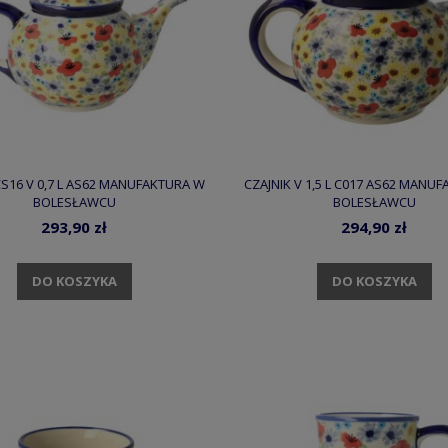
CS16 V 0,7 L AS62 MANUFAKTURA W
CZAJNIK V 1,5 L C017 AS62 MANU
BOLESŁAWCU
BOLESŁAWCU
293,90 zł
294,90 zł
DO KOSZYKA
DO KOSZYKA