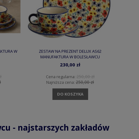
AKTURA W
ZESTAW NA PREZENT DELUX AS62
MANUFAKTURA W BOLESŁAWCU
230,00 zł
ł
250,00 zł
Cena regularna:
ł
250,00 zł
Najniższa cena:
DO KOSZYKA
cu - najstarszych zakładów