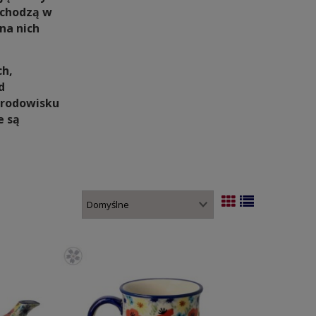
chodzą w
na nich
ch,
d
środowisku
e są