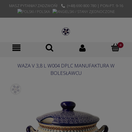
MASZ PYTANIA? ZADZWOŃ!
(+48) 690 800 780 | PON-PT. 9-16
WAZA V 3,8 L W004 DPLC MANUFAKTURA W
BOLESŁAWCU