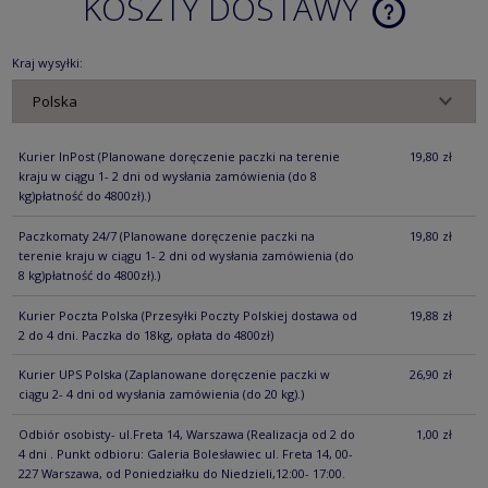
KOSZTY DOSTAWY
CENA NIE ZA
KOSZTÓW PŁ
Kraj wysyłki:
Kurier InPost
(Planowane doręczenie paczki na terenie
19,80 zł
kraju w ciągu 1- 2 dni od wysłania zamówienia (do 8
kg)płatność do 4800zł).)
Paczkomaty 24/7
(Planowane doręczenie paczki na
19,80 zł
terenie kraju w ciągu 1- 2 dni od wysłania zamówienia (do
8 kg)płatność do 4800zł).)
Kurier Poczta Polska
(Przesyłki Poczty Polskiej dostawa od
19,88 zł
2 do 4 dni. Paczka do 18kg, opłata do 4800zł)
Kurier UPS Polska
(Zaplanowane doręczenie paczki w
26,90 zł
ciągu 2- 4 dni od wysłania zamówienia (do 20 kg).)
Odbiór osobisty- ul.Freta 14, Warszawa
(Realizacja od 2 do
1,00 zł
4 dni . Punkt odbioru: Galeria Bolesławiec ul. Freta 14, 00-
227 Warszawa, od Poniedziałku do Niedzieli,12:00- 17:00.