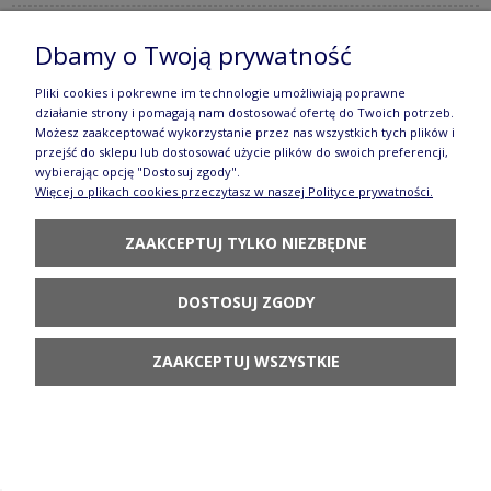
Dbamy o Twoją prywatność
Kubek duży John V 0,4 L K083 070S Manufaktura
Pliki cookies i pokrewne im technologie umożliwiają poprawne
w Bolesławcu
działanie strony i pomagają nam dostosować ofertę do Twoich potrzeb.
Możesz zaakceptować wykorzystanie przez nas wszystkich tych plików i
114,90 zł
przejść do sklepu lub dostosować użycie plików do swoich preferencji,
wybierając opcję "Dostosuj zgody".
POWIADOM O
Więcej o plikach cookies przeczytasz w naszej Polityce prywatności.
DOSTĘPNOŚCI
ZAAKCEPTUJ TYLKO NIEZBĘDNE
DOSTOSUJ ZGODY
Kubek czeski V 0,3 L K090 AS80 Manufaktura w
ZAAKCEPTUJ WSZYSTKIE
Bolesławcu
108,90 zł
POWIADOM O