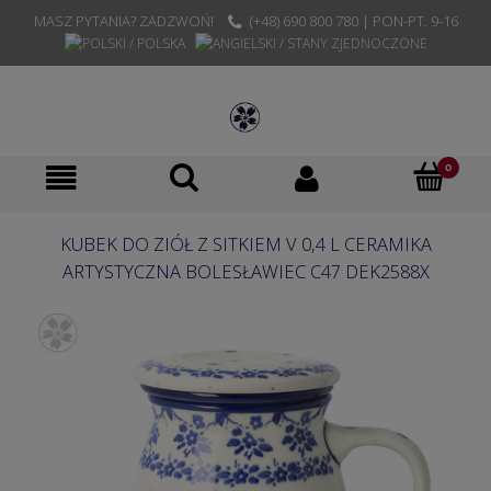
MASZ PYTANIA? ZADZWOŃ!
(+48) 690 800 780 | PON-PT. 9-16
KUBEK DO ZIÓŁ Z SITKIEM V 0,4 L CERAMIKA
ARTYSTYCZNA BOLESŁAWIEC C47 DEK2588X