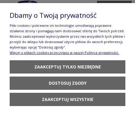
DO KOSZYKA
Dbamy o Twoją prywatność
Pliki cookies i pokrewne im technologie umożliwiają poprawne
działanie strony i pomagają nam dostosować ofertę do Twoich potrzeb.
Możesz zaakceptować wykorzystanie przez nas wszystkich tych plików i
przejść do sklepu lub dostosować użycie plików do swoich preferencji,
wybierając opcję "Dostosuj zgody".
Więcej o plikach cookies przeczytasz w naszej Polityce prywatności.
Kubek Jowisz V 0,25 L Nasturcja Galia
80,80 zł
ZAAKCEPTUJ TYLKO NIEZBĘDNE
POWIADOM O
DOSTĘPNOŚCI
DOSTOSUJ ZGODY
ZAAKCEPTUJ WSZYSTKIE
Kubek Wenus V 0,20 L Pigwa Galia
72,80 zł