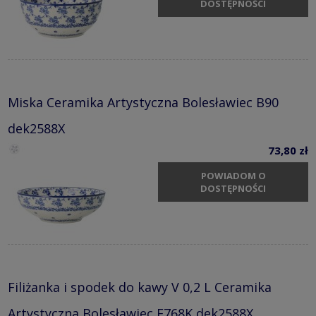
DOSTĘPNOŚCI
Miska Ceramika Artystyczna Bolesławiec B90
dek2588X
73,80 zł
POWIADOM O
DOSTĘPNOŚCI
Filiżanka i spodek do kawy V 0,2 L Ceramika
Artystyczna Bolesławiec F768K dek2588X