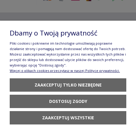
Copyright ©
2012- 2025 Wojciech Czubaczyński
| Aleje
Dbamy o Twoją prywatność
Jerozolimskie 49, 00-696 Warszawa | e-mail:
biuro@e-
Pliki cookies i pokrewne im technologie umożliwiają poprawne
działanie strony i pomagają nam dostosować ofertę do Twoich potrzeb.
manufaktura.com
|
Możesz zaakceptować wykorzystanie przez nas wszystkich tych plików i
przejść do sklepu lub dostosować użycie plików do swoich preferencji,
Wszelkie prawa zastrzeżone. Fotografie oraz opisy zamieszczone
wybierając opcję "Dostosuj zgody".
Więcej o plikach cookies przeczytasz w naszej Polityce prywatności.
na stronie stanowią własność autora, kopiowanie, edycja,
ZAAKCEPTUJ TYLKO NIEZBĘDNE
rozpowszechnianie bez zgody autora zabronione.
Te treści objęte są prawem autorskim, a korzystanie z nich może
DOSTOSUJ ZGODY
być negatywne w skutkach. Jeżeli chcesz uzyskać zgodę, napisz do
nas.
ZAAKCEPTUJ WSZYSTKIE