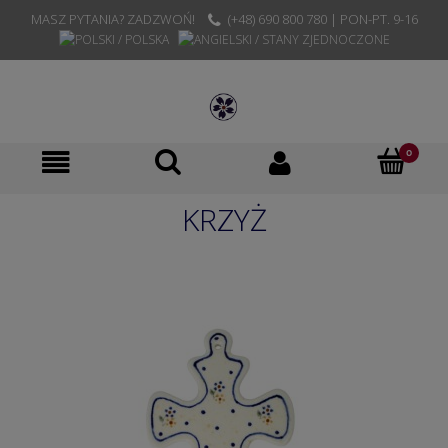
MASZ PYTANIA? ZADZWOŃ!
(+48) 690 800 780 | PON-PT. 9-16
KRZYŻ