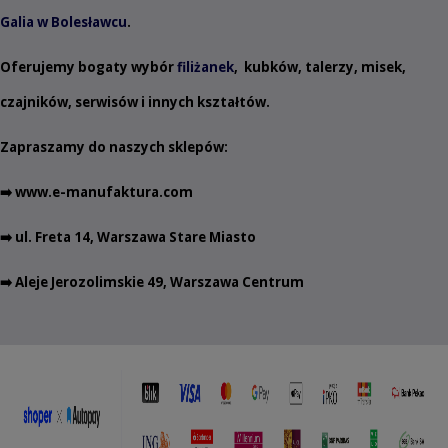
Galia w Bolesławcu
.
Oferujemy bogaty wybór
filiżanek
,
kubków
,
talerzy
,
misek
,
czajników
,
serwisów
i innych
kształtów
.
Zapraszamy do naszych sklepów:
➡️
www.e-manufaktura.com
➡️ ul. Freta 14, Warszawa Stare Miasto
➡️ Aleje Jerozolimskie 49, Warszawa Centrum