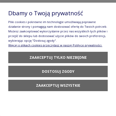
Dbamy o Twoją prywatność
Pliki cookies i pokrewne im technologie umożliwiają poprawne
działanie strony i pomagają nam dostosować ofertę do Twoich potrzeb.
Możesz zaakceptować wykorzystanie przez nas wszystkich tych plików i
przejść do sklepu lub dostosować użycie plików do swoich preferencji,
wybierając opcję "Dostosuj zgody".
Więcej o plikach cookies przeczytasz w naszej Polityce prywatności.
ZAAKCEPTUJ TYLKO NIEZBĘDNE
DOSTOSUJ ZGODY
ZAAKCEPTUJ WSZYSTKIE
DESECZKA DO KROJENIA 9,7X18,7 CM GU1232DEK467
54,90 zł