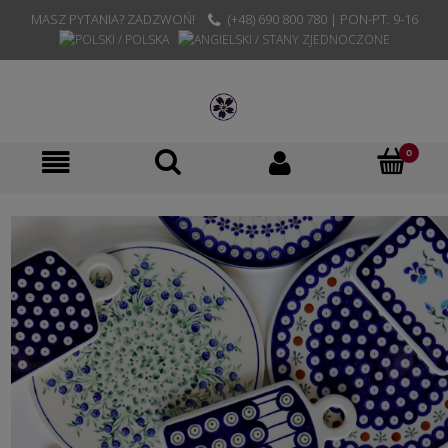
MASZ PYTANIA? ZADZWOŃ!
(+48) 690 800 780 | PON-PT. 9-16