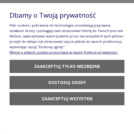
Dbamy o Twoją prywatność
Pliki cookies i pokrewne im technologie umożliwiają poprawne
Półmisek zapiekanka Ceramika Artystyczna
działanie strony i pomagają nam dostosować ofertę do Twoich potrzeb.
Możesz zaakceptować wykorzystanie przez nas wszystkich tych plików i
Bolesławiec A59 dek2839X
przejść do sklepu lub dostosować użycie plików do swoich preferencji,
167,70 zł
wybierając opcję "Dostosuj zgody".
Więcej o plikach cookies przeczytasz w naszej Polityce prywatności.
POWIADOM O
DOSTĘPNOŚCI
ZAAKCEPTUJ TYLKO NIEZBĘDNE
DOSTOSUJ ZGODY
ZAAKCEPTUJ WSZYSTKIE
Dzbanuszek sojowy V 0,2 L Ceramika Artystyczna
Bolesławiec C22 dek2839X
56,80 zł