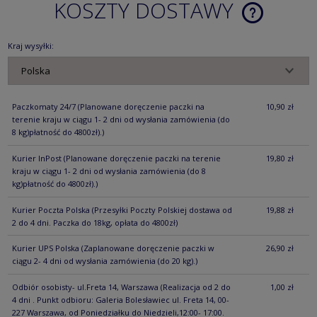
KOSZTY DOSTAWY
CENA NIE ZA
KOSZTÓW PŁ
Kraj wysyłki:
Paczkomaty 24/7
(Planowane doręczenie paczki na
10,90 zł
terenie kraju w ciągu 1- 2 dni od wysłania zamówienia (do
8 kg)płatność do 4800zł).)
Kurier InPost
(Planowane doręczenie paczki na terenie
19,80 zł
kraju w ciągu 1- 2 dni od wysłania zamówienia (do 8
kg)płatność do 4800zł).)
Kurier Poczta Polska
(Przesyłki Poczty Polskiej dostawa od
19,88 zł
2 do 4 dni. Paczka do 18kg, opłata do 4800zł)
Kurier UPS Polska
(Zaplanowane doręczenie paczki w
26,90 zł
ciągu 2- 4 dni od wysłania zamówienia (do 20 kg).)
Odbiór osobisty- ul.Freta 14, Warszawa
(Realizacja od 2 do
1,00 zł
4 dni . Punkt odbioru: Galeria Bolesławiec ul. Freta 14, 00-
227 Warszawa, od Poniedziałku do Niedzieli,12:00- 17:00.