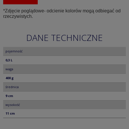
*Zdjęcie poglądowe- odcienie kolorów mogą odbiegać od
rzeczywistych.
DANE TECHNICZNE
pojemność
0,3 L
waga
400 g
średnica
9 cm
wysokość
11 cm