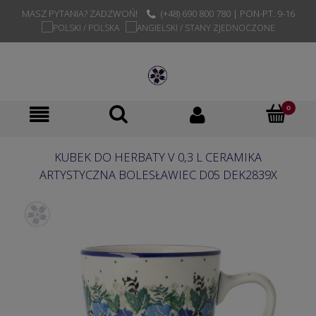
MASZ PYTANIA? ZADZWOŃ!
(+48) 690 800 780 | PON-PT. 9-16
KUBEK DO HERBATY V 0,3 L CERAMIKA
ARTYSTYCZNA BOLESŁAWIEC D05 DEK2839X