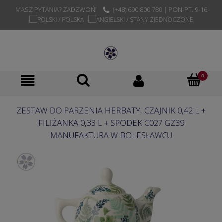
MASZ PYTANIA? ZADZWOŃ!
(+48) 690 800 780 | PON-PT. 9-16
ZESTAW DO PARZENIA HERBATY, CZAJNIK 0,42 L +
FILIŻANKA 0,33 L + SPODEK C027 GZ39
MANUFAKTURA W BOLESŁAWCU