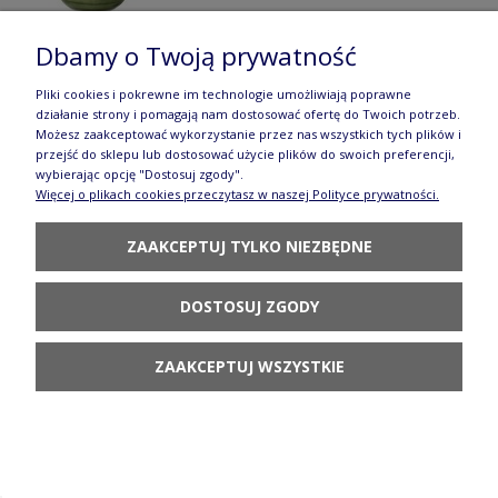
Dbamy o Twoją prywatność
Pliki cookies i pokrewne im technologie umożliwiają poprawne
Talerz śniadaniowy Ø 21,5 cm T134 GZ44
działanie strony i pomagają nam dostosować ofertę do Twoich potrzeb.
Możesz zaakceptować wykorzystanie przez nas wszystkich tych plików i
Manufaktura w Bolesławcu
przejść do sklepu lub dostosować użycie plików do swoich preferencji,
wybierając opcję "Dostosuj zgody".
124,90 zł
Więcej o plikach cookies przeczytasz w naszej Polityce prywatności.
POWIADOM O
DOSTĘPNOŚCI
ZAAKCEPTUJ TYLKO NIEZBĘDNE
DOSTOSUJ ZGODY
ZAAKCEPTUJ WSZYSTKIE
Talerz śniadaniowy Ø 21,5 cm T134 GZ43
Manufaktura w Bolesławcu
124,90 zł