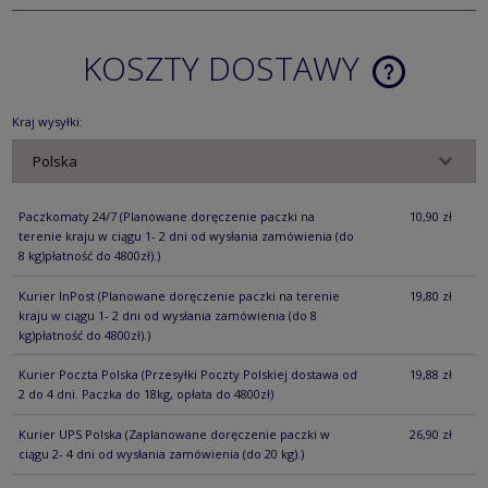
KOSZTY DOSTAWY
CENA NIE ZA
KOSZTÓW PŁ
Kraj wysyłki:
Paczkomaty 24/7
(Planowane doręczenie paczki na
10,90 zł
terenie kraju w ciągu 1- 2 dni od wysłania zamówienia (do
8 kg)płatność do 4800zł).)
Kurier InPost
(Planowane doręczenie paczki na terenie
19,80 zł
kraju w ciągu 1- 2 dni od wysłania zamówienia (do 8
kg)płatność do 4800zł).)
Kurier Poczta Polska
(Przesyłki Poczty Polskiej dostawa od
19,88 zł
2 do 4 dni. Paczka do 18kg, opłata do 4800zł)
Kurier UPS Polska
(Zaplanowane doręczenie paczki w
26,90 zł
ciągu 2- 4 dni od wysłania zamówienia (do 20 kg).)