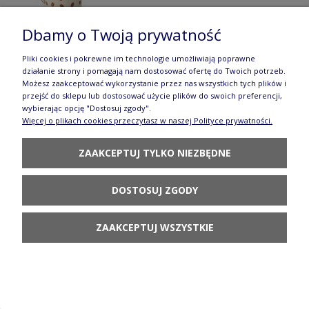
Dbamy o Twoją prywatność
Pliki cookies i pokrewne im technologie umożliwiają poprawne
działanie strony i pomagają nam dostosować ofertę do Twoich potrzeb.
Kubek Wenus V 0,2 L Kropki Galia
Możesz zaakceptować wykorzystanie przez nas wszystkich tych plików i
przejść do sklepu lub dostosować użycie plików do swoich preferencji,
72,80 zł
wybierając opcję "Dostosuj zgody".
Więcej o plikach cookies przeczytasz w naszej Polityce prywatności.
DO KOSZYKA
ZAAKCEPTUJ TYLKO NIEZBĘDNE
DOSTOSUJ ZGODY
ZAAKCEPTUJ WSZYSTKIE
Kubek beczułka V 0,33 L Nasturcja Galia
93,80 zł
DO KOSZYKA