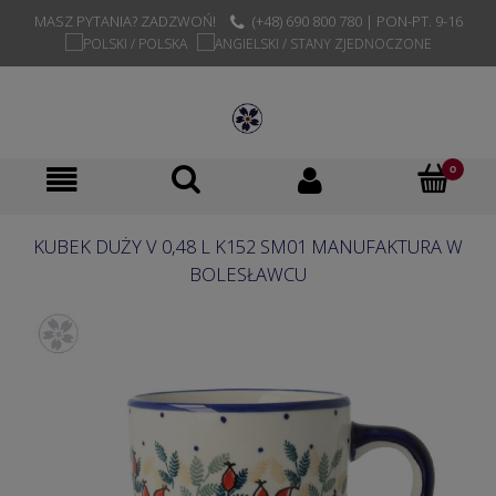
MASZ PYTANIA? ZADZWOŃ!
(+48) 690 800 780 | PON-PT. 9-16
KUBEK DUŻY V 0,48 L K152 SM01 MANUFAKTURA W
BOLESŁAWCU