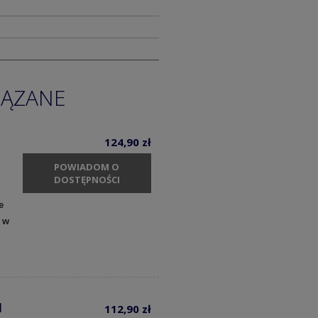
IĄZANE
124,90 zł
POWIADOM O
DOSTĘPNOŚCI
e
 w
1
112,90 zł