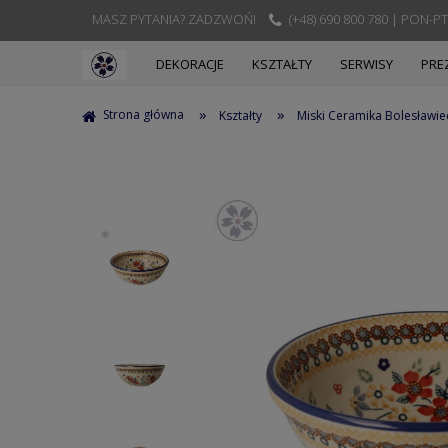
MASZ PYTANIA? ZADZWOŃ!
(+48) 690 800 780 | PON-PT
DEKORACJE
KSZTAŁTY
SERWISY
PRE
»
»
Strona główna
Kształty
Miski Ceramika Bolesławie