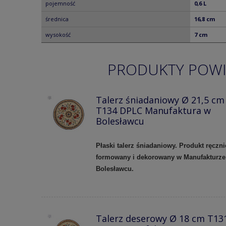
pojemność
0,6 L
średnica
16,8 cm
wysokość
7 cm
PRODUKTY POW
Talerz śniadaniowy Ø 21,5 cm
T134 DPLC Manufaktura w
Bolesławcu
Płaski talerz śniadaniowy. Produkt ręczni
formowany i dekorowany w Manufakturze
Bolesławcu.
Talerz deserowy Ø 18 cm T13