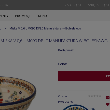
. 9-16
ZALOGUJ SIĘ
ZAREJESTRUJ SI
ZENTY
PROMOCJE
MENU
»
c
Miska V 0,6 L M090 DPLC Manufaktura w Bolesławcu
MISKA V 0,6 L M090 DPLC MANUFAKTURA W BOLESŁAWCU
Dostępność:
Cena:
P
Ocena:
Producent: