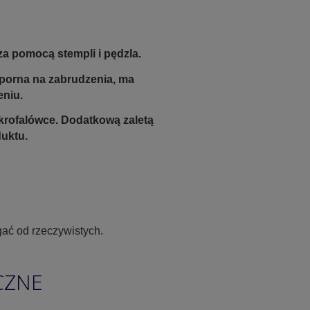
a pomocą stempli i pędzla.
odporna na zabrudzenia, ma
eniu.
krofalówce. Dodatkową zaletą
duktu.
ać od rzeczywistych.
CZNE