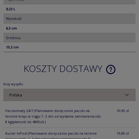
0,22 L
Wysokość
6,3 cm
Średnica
13,2 cm
KOSZTY DOSTAWY
CENA NIE ZA
KOSZTÓW PŁ
Kraj wysyłki:
Paczkomaty 24/7
(Planowane doręczenie paczki na
10,90 zł
terenie kraju w ciągu 1- 2 dni od wysłania zamówienia (do
8 kg)płatność do 4800zł).)
Kurier InPost
(Planowane doręczenie paczki na terenie
19,80 zł
kraju w ciągu 1- 2 dni od wysłania zamówienia (do 8