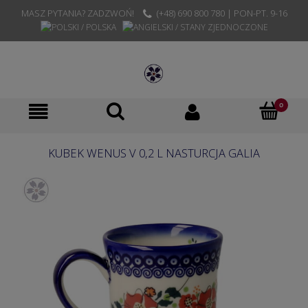
MASZ PYTANIA? ZADZWOŃ!
(+48) 690 800 780 | PON-PT. 9-16
KUBEK WENUS V 0,2 L NASTURCJA GALIA