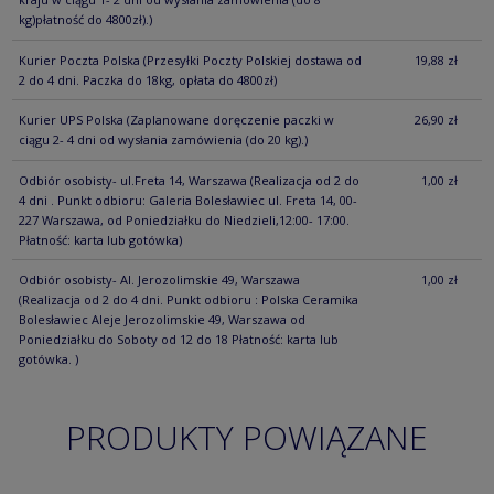
kg)płatność do 4800zł).)
Kurier Poczta Polska
(Przesyłki Poczty Polskiej dostawa od
19,88 zł
2 do 4 dni. Paczka do 18kg, opłata do 4800zł)
Kurier UPS Polska
(Zaplanowane doręczenie paczki w
26,90 zł
ciągu 2- 4 dni od wysłania zamówienia (do 20 kg).)
Odbiór osobisty- ul.Freta 14, Warszawa
(Realizacja od 2 do
1,00 zł
4 dni . Punkt odbioru: Galeria Bolesławiec ul. Freta 14, 00-
227 Warszawa, od Poniedziałku do Niedzieli,12:00- 17:00.
Płatność: karta lub gotówka)
Odbiór osobisty- Al. Jerozolimskie 49, Warszawa
1,00 zł
(Realizacja od 2 do 4 dni. Punkt odbioru : Polska Ceramika
Bolesławiec Aleje Jerozolimskie 49, Warszawa od
Poniedziałku do Soboty od 12 do 18 Płatność: karta lub
gotówka. )
PRODUKTY POWIĄZANE