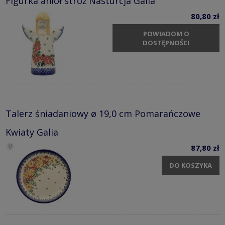
Figurka anioł stróż Nasturcja Galia
80,80 zł
POWIADOM O
DOSTĘPNOŚCI
Talerz śniadaniowy ø 19,0 cm Pomarańczowe
Kwiaty Galia
87,80 zł
DO KOSZYKA