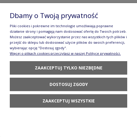
Dbamy o Twoją prywatność
Figurka kot szyja Pigwa Galia
101,80 zł
Pliki cookies i pokrewne im technologie umożliwiają poprawne
działanie strony i pomagają nam dostosować ofertę do Twoich potrzeb.
DO KOSZYKA
Możesz zaakceptować wykorzystanie przez nas wszystkich tych plików i
przejść do sklepu lub dostosować użycie plików do swoich preferencji,
wybierając opcję "Dostosuj zgody".
Więcej o plikach cookies przeczytasz w naszej Polityce prywatności.
ZAAKCEPTUJ TYLKO NIEZBĘDNE
DOSTOSUJ ZGODY
Figurka kot szyja wys. 19 cm Wrzos Galia
101,80 zł
ZAAKCEPTUJ WSZYSTKIE
POWIADOM O
DOSTĘPNOŚCI