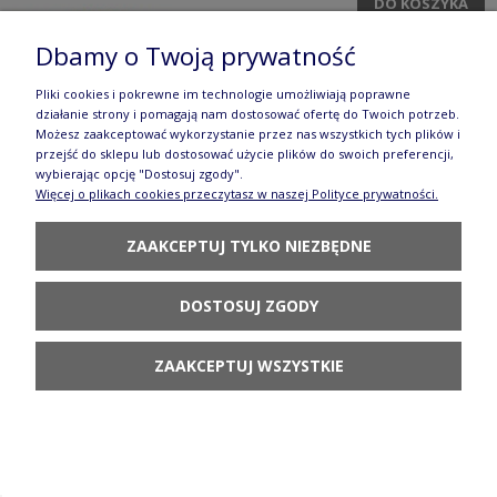
DO KOSZYKA
Dbamy o Twoją prywatność
Pliki cookies i pokrewne im technologie umożliwiają poprawne
działanie strony i pomagają nam dostosować ofertę do Twoich potrzeb.
Możesz zaakceptować wykorzystanie przez nas wszystkich tych plików i
przejść do sklepu lub dostosować użycie plików do swoich preferencji,
wybierając opcję "Dostosuj zgody".
Filiżanka i spodek V 0,22 L F058 070S
Więcej o plikach cookies przeczytasz w naszej Polityce prywatności.
Manufaktura w Bolesławcu
ZAAKCEPTUJ TYLKO NIEZBĘDNE
114,90 zł
DO KOSZYKA
DOSTOSUJ ZGODY
ZAAKCEPTUJ WSZYSTKIE
Filiżanka i spodek V 0,22 L F058 DPML