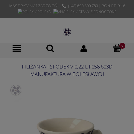
MASZ PYTANIA? ZADZWOŃ!
(+48) 690 800 780 | PON-PT. 9-16
FILIŻANKA I SPODEK V 0,22 L F058 603D
MANUFAKTURA W BOLESŁAWCU