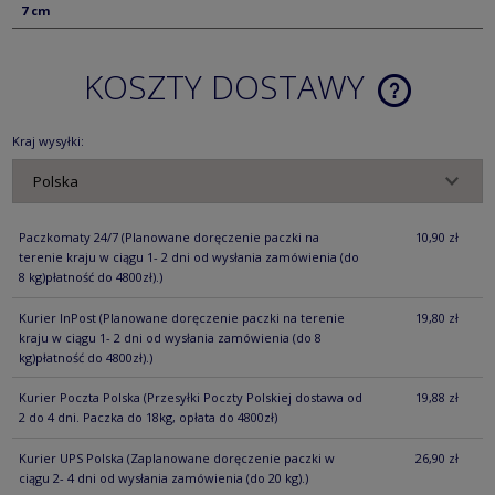
7 cm
KOSZTY DOSTAWY
CENA NIE ZA
KOSZTÓW PŁ
Kraj wysyłki:
Paczkomaty 24/7
(Planowane doręczenie paczki na
10,90 zł
terenie kraju w ciągu 1- 2 dni od wysłania zamówienia (do
8 kg)płatność do 4800zł).)
Kurier InPost
(Planowane doręczenie paczki na terenie
19,80 zł
kraju w ciągu 1- 2 dni od wysłania zamówienia (do 8
kg)płatność do 4800zł).)
Kurier Poczta Polska
(Przesyłki Poczty Polskiej dostawa od
19,88 zł
2 do 4 dni. Paczka do 18kg, opłata do 4800zł)
Kurier UPS Polska
(Zaplanowane doręczenie paczki w
26,90 zł
ciągu 2- 4 dni od wysłania zamówienia (do 20 kg).)