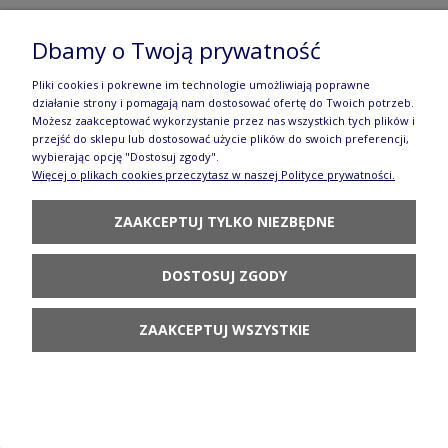
Bolesławcu
Dbamy o Twoją prywatność
85,90 zł
Pliki cookies i pokrewne im technologie umożliwiają poprawne
DO KOSZYKA
działanie strony i pomagają nam dostosować ofertę do Twoich potrzeb.
Możesz zaakceptować wykorzystanie przez nas wszystkich tych plików i
przejść do sklepu lub dostosować użycie plików do swoich preferencji,
wybierając opcję "Dostosuj zgody".
Więcej o plikach cookies przeczytasz w naszej Polityce prywatności.
ZAAKCEPTUJ TYLKO NIEZBĘDNE
Kubek V 0,3 L K081 DPML Manufaktura w
DOSTOSUJ ZGODY
Bolesławcu
73,90 zł
ZAAKCEPTUJ WSZYSTKIE
POWIADOM O
DOSTĘPNOŚCI