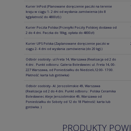
Kurier InPost
(Planowane doręczenie paczki na terenie
kraju w ciągu 1- 2 dni od wysłania zamówienia (do 8
kg)płatność do 4800zł).)
Kurier Poczta Polska
(Przesyłki Poczty Polskiej dostawa od
2 do 4 dni. Paczka do 18kg, opłata do 4800zł)
Kurier UPS Polska
(Zaplanowane doręczenie paczki w
ciągu 2- 4 dni od wysłania zamówienia (do 20 kg).)
Odbiór osobisty- ul.Freta 14, Warszawa
(Realizacja od 2 do
4 dni . Punkt odbioru: Galeria Bolesławiec ul. Freta 14, 00-
227 Warszawa, od Poniedziałku do Niedzieli,12:00- 17:00.
Płatność: karta lub gotówka)
Odbiór osobisty- Al. Jerozolimskie 49, Warszawa
(Realizacja od 2 do 4 dni. Punkt odbioru : Polska Ceramika
Bolesławiec Aleje Jerozolimskie 49, Warszawa od
Poniedziałku do Soboty od 12 do 18 Płatność: karta lub
gotówka. )
PRODUKTY POW