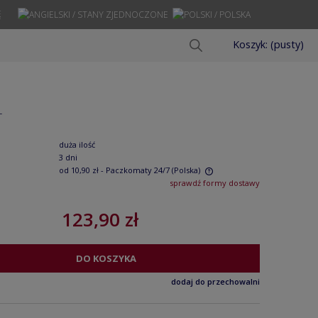
Ę
Koszyk:
(pusty)
T
duża ilość
3 dni
od 10,90 zł
- Paczkomaty 24/7
(Polska)
sprawdź formy dostawy
Cena nie zawiera ewentualnych kosztów
123,90 zł
płatności
DO KOSZYKA
dodaj do przechowalni