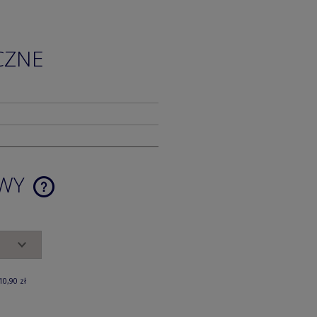
CZNE
AWY
CENA NIE ZAWIERA EWENTUALNYCH
KOSZTÓW PŁATNOŚCI
10,90 zł