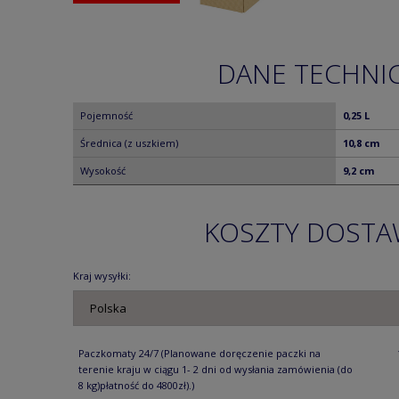
DANE TECHNI
Pojemność
0,25 L
Średnica (z uszkiem)
10,8 cm
Wysokość
9,2 cm
KOSZTY DOST
Kraj wysyłki:
Paczkomaty 24/7
(Planowane doręczenie paczki na
terenie kraju w ciągu 1- 2 dni od wysłania zamówienia (do
8 kg)płatność do 4800zł).)