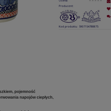
Ocena:
Producent:
Kod produktu:
5907154788875
uszkiem, pojemność
serwowania napojów ciepłych,