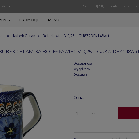
. 9-16
ZALOGUJ SIĘ
ZAREJESTRUJ SI
ZENTY
PROMOCJE
MENU
»
ec
Kubek Ceramika Bolesławiec V 0,25 L GU872DEK148Art
KUBEK CERAMIKA BOLESŁAWIEC V 0,25 L GU872DEK148AR
Dostępność:
Wysyłka w:
Dostawa:
Cena:
szt.