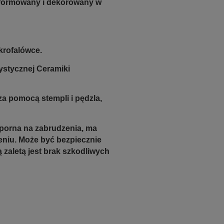
e formowany i dekorowany w
krofalówce.
ystycznej Ceramiki
a pomocą stempli i pędzla,
odporna na zabrudzenia, ma
zeniu. Może być bezpiecznie
zaletą jest brak szkodliwych