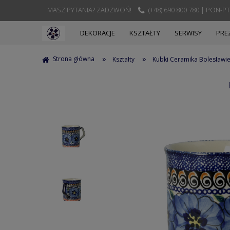
MASZ PYTANIA? ZADZWOŃ!
(+48) 690 800 780 | PON-PT
DEKORACJE
KSZTAŁTY
SERWISY
PRE
»
»
Strona główna
Kształty
Kubki Ceramika Bolesławi