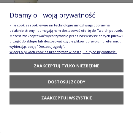
Dbamy o Twoją prywatność
Pliki cookies i pokrewne im technologie umożliwiają poprawne
działanie strony i pomagają nam dostosować ofertę do Twoich potrzeb.
PÓŁMISEK DŁ. 35,4 CM Bolesławiec
Możesz zaakceptować wykorzystanie przez nas wszystkich tych plików i
przejść do sklepu lub dostosować użycie plików do swoich preferencji,
GU1265DEK882A
wybierając opcję "Dostosuj zgody".
Więcej o plikach cookies przeczytasz w naszej Polityce prywatności.
233,90 zł
ZAAKCEPTUJ TYLKO NIEZBĘDNE
POWIADOM O
DOSTĘPNOŚCI
DOSTOSUJ ZGODY
ZAAKCEPTUJ WSZYSTKIE
Sosjerka V 0,45 L Bolesławiec GU1003DEK882A
132,90 zł