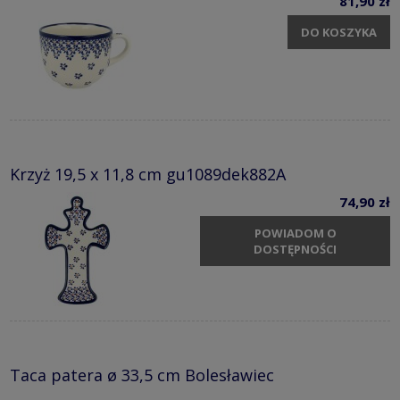
81,90 zł
DO KOSZYKA
Krzyż 19,5 x 11,8 cm gu1089dek882A
74,90 zł
POWIADOM O
DOSTĘPNOŚCI
Taca patera ø 33,5 cm Bolesławiec