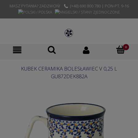
MASZ PYTANIA? ZADZWOŃ!
(+48) 690 800 780 | PON-PT. 9-16
KUBEK CERAMIKA BOLESŁAWIEC V 0,25 L
GU872DEK882A