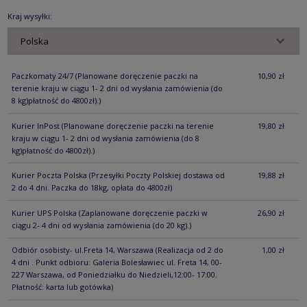
KOSZTÓW PŁ
Kraj wysyłki:
Paczkomaty 24/7
(Planowane doręczenie paczki na
10,90 zł
terenie kraju w ciągu 1- 2 dni od wysłania zamówienia (do
8 kg)płatność do 4800zł).)
Kurier InPost
(Planowane doręczenie paczki na terenie
19,80 zł
kraju w ciągu 1- 2 dni od wysłania zamówienia (do 8
kg)płatność do 4800zł).)
Kurier Poczta Polska
(Przesyłki Poczty Polskiej dostawa od
19,88 zł
2 do 4 dni. Paczka do 18kg, opłata do 4800zł)
Kurier UPS Polska
(Zaplanowane doręczenie paczki w
26,90 zł
ciągu 2- 4 dni od wysłania zamówienia (do 20 kg).)
Odbiór osobisty- ul.Freta 14, Warszawa
(Realizacja od 2 do
1,00 zł
4 dni . Punkt odbioru: Galeria Bolesławiec ul. Freta 14, 00-
227 Warszawa, od Poniedziałku do Niedzieli,12:00- 17:00.
Płatność: karta lub gotówka)