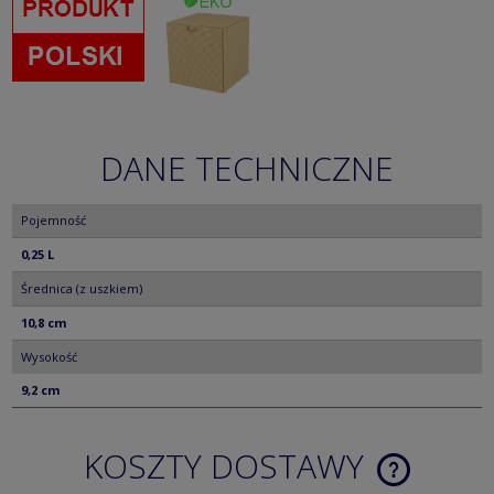
DANE TECHNICZNE
Pojemność
0,25 L
Średnica (z uszkiem)
10,8 cm
Wysokość
9,2 cm
KOSZTY DOSTAWY
CENA NIE ZA