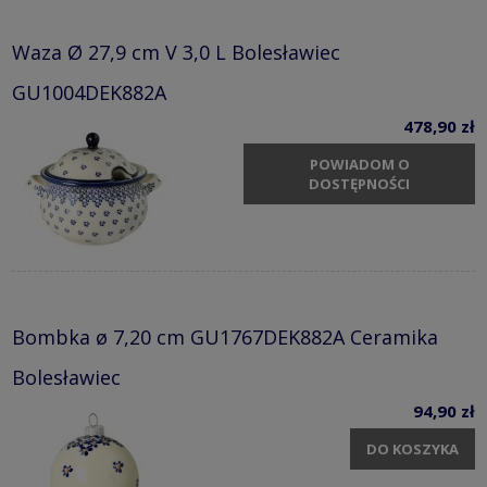
Waza Ø 27,9 cm V 3,0 L Bolesławiec
GU1004DEK882A
478,90 zł
POWIADOM O
DOSTĘPNOŚCI
Bombka ø 7,20 cm GU1767DEK882A Ceramika
Bolesławiec
94,90 zł
DO KOSZYKA