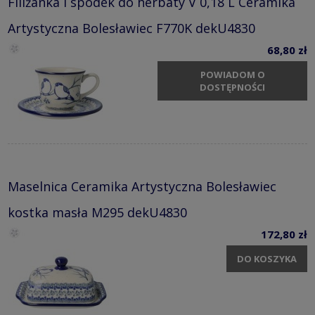
Filiżanka i spodek do herbaty V 0,18 L Ceramika
Artystyczna Bolesławiec F770K dekU4830
68,80 zł
POWIADOM O
DOSTĘPNOŚCI
Maselnica Ceramika Artystyczna Bolesławiec
kostka masła M295 dekU4830
172,80 zł
DO KOSZYKA