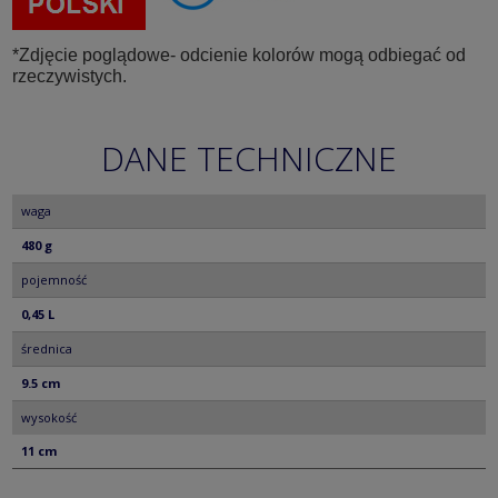
*Zdjęcie poglądowe- odcienie kolorów mogą odbiegać od
rzeczywistych.
DANE TECHNICZNE
waga
480 g
pojemność
0,45 L
średnica
9.5 cm
wysokość
11 cm