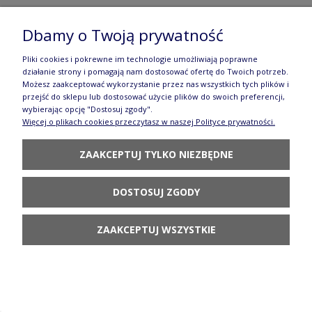
K236 dekU4830
Dbamy o Twoją prywatność
59,80 zł
Pliki cookies i pokrewne im technologie umożliwiają poprawne
POWIADOM O
działanie strony i pomagają nam dostosować ofertę do Twoich potrzeb.
DOSTĘPNOŚCI
Możesz zaakceptować wykorzystanie przez nas wszystkich tych plików i
przejść do sklepu lub dostosować użycie plików do swoich preferencji,
wybierając opcję "Dostosuj zgody".
Więcej o plikach cookies przeczytasz w naszej Polityce prywatności.
ZAAKCEPTUJ TYLKO NIEZBĘDNE
Miska na płatki Ceramika Artystyczna
DOSTOSUJ ZGODY
Bolesławiec C38 dekU4830
95,80 zł
ZAAKCEPTUJ WSZYSTKIE
POWIADOM O
DOSTĘPNOŚCI