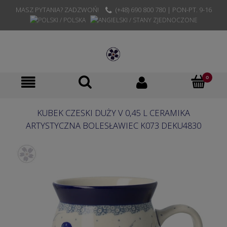
MASZ PYTANIA? ZADZWOŃ!
(+48) 690 800 780 | PON-PT. 9-16
KUBEK CZESKI DUŻY V 0,45 L CERAMIKA
ARTYSTYCZNA BOLESŁAWIEC K073 DEKU4830