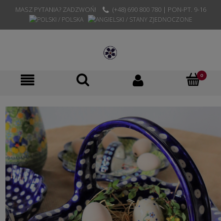
MASZ PYTANIA? ZADZWOŃ!
(+48) 690 800 780 | PON-PT. 9-16