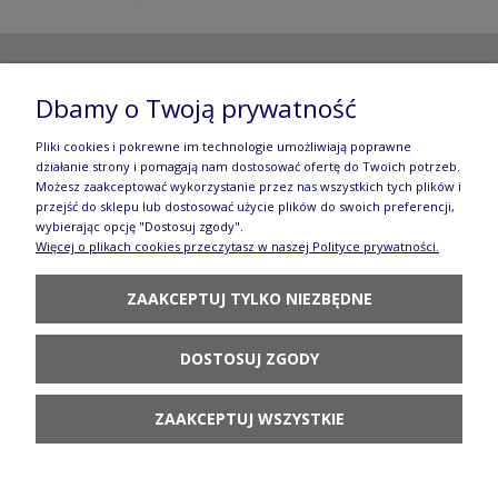
Copyright ©
2012- 2025 Wojciech Czubaczyński
| Aleje
Dbamy o Twoją prywatność
Jerozolimskie 49, 00-696 Warszawa | e-mail:
biuro@e-
Pliki cookies i pokrewne im technologie umożliwiają poprawne
działanie strony i pomagają nam dostosować ofertę do Twoich potrzeb.
manufaktura.com
|
Możesz zaakceptować wykorzystanie przez nas wszystkich tych plików i
przejść do sklepu lub dostosować użycie plików do swoich preferencji,
Wszelkie prawa zastrzeżone. Fotografie oraz opisy zamieszczone
wybierając opcję "Dostosuj zgody".
Więcej o plikach cookies przeczytasz w naszej Polityce prywatności.
na stronie stanowią własność autora, kopiowanie, edycja,
ZAAKCEPTUJ TYLKO NIEZBĘDNE
rozpowszechnianie bez zgody autora zabronione.
Te treści objęte są prawem autorskim, a korzystanie z nich może
DOSTOSUJ ZGODY
być negatywne w skutkach. Jeżeli chcesz uzyskać zgodę, napisz do
nas.
ZAAKCEPTUJ WSZYSTKIE
POKAŻ PEŁNĄ WERSJĘ STRONY