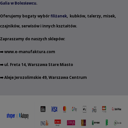
Galia w Bolesławcu
.
Oferujemy bogaty wybór
filiżanek
,
kubków
,
talerzy
,
misek
,
czajników
,
serwisów
i innych
kształtów
.
Zapraszamy do naszych sklepów:
➡️
www.e-manufaktura.com
➡️ ul. Freta 14, Warszawa Stare Miasto
➡️ Aleje Jerozolimskie 49, Warszawa Centrum