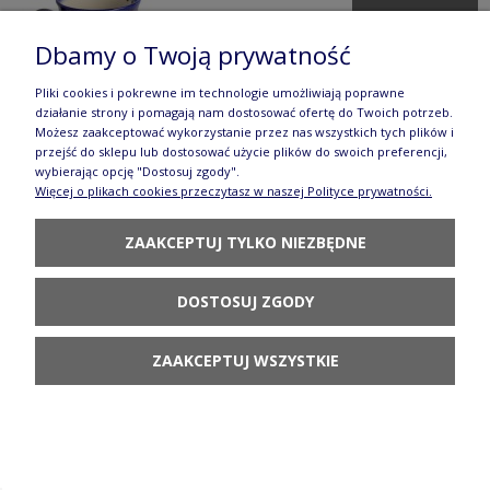
DO KOSZYKA
Dbamy o Twoją prywatność
Pliki cookies i pokrewne im technologie umożliwiają poprawne
działanie strony i pomagają nam dostosować ofertę do Twoich potrzeb.
Możesz zaakceptować wykorzystanie przez nas wszystkich tych plików i
przejść do sklepu lub dostosować użycie plików do swoich preferencji,
wybierając opcję "Dostosuj zgody".
Kubek Ola V 0,25 L Serce Galia
Więcej o plikach cookies przeczytasz w naszej Polityce prywatności.
86,80 zł
ZAAKCEPTUJ TYLKO NIEZBĘDNE
POWIADOM O
DOSTĘPNOŚCI
DOSTOSUJ ZGODY
ZAAKCEPTUJ WSZYSTKIE
Kubek beczułka V 0,33 L Wrzos Galia
93,80 zł