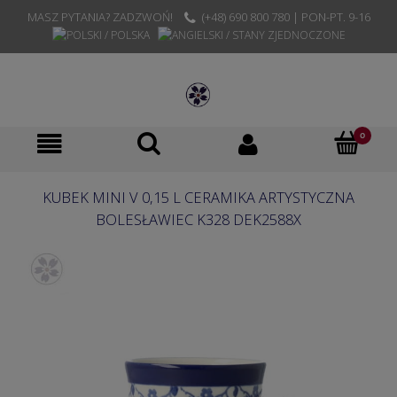
MASZ PYTANIA? ZADZWOŃ!
(+48) 690 800 780 | PON-PT. 9-16
KUBEK MINI V 0,15 L CERAMIKA ARTYSTYCZNA
BOLESŁAWIEC K328 DEK2588X