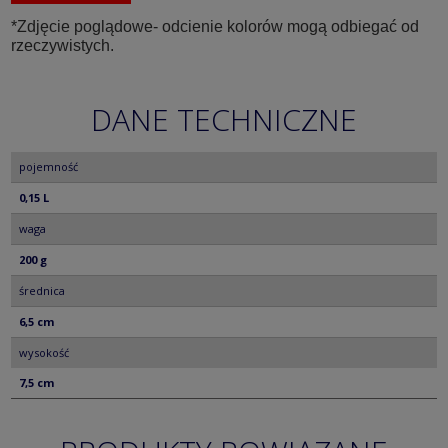
*Zdjęcie poglądowe- odcienie kolorów mogą odbiegać od
rzeczywistych.
DANE TECHNICZNE
pojemność
0,15 L
waga
200 g
średnica
6,5 cm
wysokość
7,5 cm