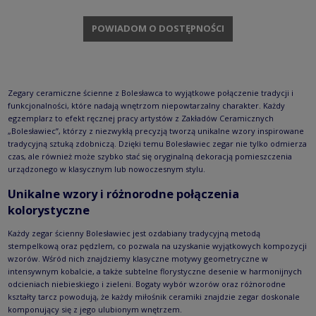
POWIADOM O DOSTĘPNOŚCI
Zegary ceramiczne ścienne z Bolesławca to wyjątkowe połączenie tradycji i
funkcjonalności, które nadają wnętrzom niepowtarzalny charakter. Każdy
egzemplarz to efekt ręcznej pracy artystów z Zakładów Ceramicznych
„Bolesławiec”, którzy z niezwykłą precyzją tworzą unikalne wzory inspirowane
tradycyjną sztuką zdobniczą. Dzięki temu Bolesławiec zegar nie tylko odmierza
czas, ale również może szybko stać się oryginalną dekoracją pomieszczenia
urządzonego w klasycznym lub nowoczesnym stylu.
Unikalne wzory i różnorodne połączenia
kolorystyczne
Każdy zegar ścienny Bolesławiec jest ozdabiany tradycyjną metodą
stempelkową oraz pędzlem, co pozwala na uzyskanie wyjątkowych kompozycji
wzorów. Wśród nich znajdziemy klasyczne motywy geometryczne w
intensywnym kobalcie, a także subtelne florystyczne desenie w harmonijnych
odcieniach niebieskiego i zieleni. Bogaty wybór wzorów oraz różnorodne
kształty tarcz powodują, że każdy miłośnik ceramiki znajdzie zegar doskonale
komponujący się z jego ulubionym wnętrzem.