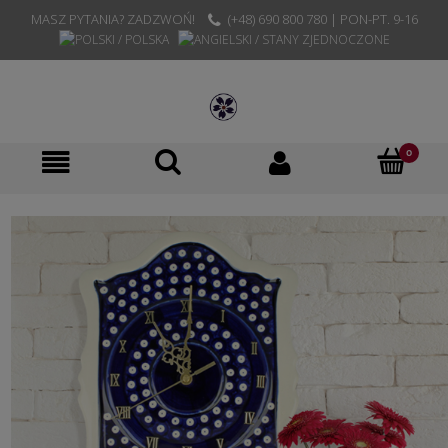
MASZ PYTANIA? ZADZWOŃ!
(+48) 690 800 780 | PON-PT. 9-16