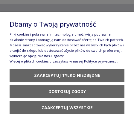
Copyright ©
2012- 2025 Wojciech Czubaczyński
| Aleje
Dbamy o Twoją prywatność
Jerozolimskie 49, 00-696 Warszawa | e-mail:
biuro@e-
Pliki cookies i pokrewne im technologie umożliwiają poprawne
działanie strony i pomagają nam dostosować ofertę do Twoich potrzeb.
manufaktura.com
|
Możesz zaakceptować wykorzystanie przez nas wszystkich tych plików i
przejść do sklepu lub dostosować użycie plików do swoich preferencji,
Wszelkie prawa zastrzeżone. Fotografie oraz opisy zamieszczone
wybierając opcję "Dostosuj zgody".
Więcej o plikach cookies przeczytasz w naszej Polityce prywatności.
na stronie stanowią własność autora, kopiowanie, edycja,
ZAAKCEPTUJ TYLKO NIEZBĘDNE
rozpowszechnianie bez zgody autora zabronione.
Te treści objęte są prawem autorskim, a korzystanie z nich może
DOSTOSUJ ZGODY
być negatywne w skutkach. Jeżeli chcesz uzyskać zgodę, napisz do
nas.
ZAAKCEPTUJ WSZYSTKIE
POKAŻ PEŁNĄ WERSJĘ STRONY