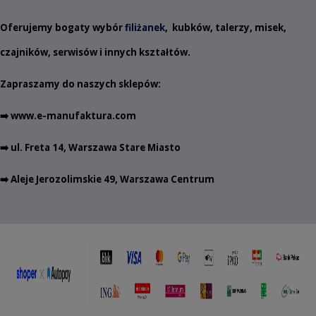
Oferujemy bogaty wybór
filiżanek
,
kubków
,
talerzy
,
misek
,
czajników
,
serwisów
i innych
kształtów
.
Zapraszamy do naszych sklepów:
➡️
www.e-manufaktura.com
➡️ ul. Freta 14, Warszawa Stare Miasto
➡️ Aleje Jerozolimskie 49, Warszawa Centrum