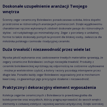
Doskonałe uzupełnienie aranżacji Twojego
wnętrza
Ścienny zegar ceramiczny Bolesławiec ponadczasowa ozdoba, która dopełni
przestrzenie w różnorodnych aranżacjach pomieszczeń. Dzięki wyjątkowemu
charakterowi ręcznie wykonanych zdobień doskonale pasuje do różnorodnych
stylów - od rustykalnego po minimalistyczny. Zegar z porcelany o unikalnej
formie to także doskonały pomysł na prezent dla bliskiej osoby, zwłaszcza dla
miłośnika polskiego rzemiosła i tradycyjnej ceramiki.
Duża trwałość i niezawodność przez wiele lat
Wysoka jakość wykonania oraz zastosowanie trwałych materiałów sprawiają, że
zegary ceramiczne Bolesławiec cechuje niezwykła trwałość. Produkty z
ceramiki bolesławieckiej wyróżniają się odpornością na codzienne użytkowanie
- można je wielokrotnie czyścić, a kolory i wzory pozostają intensywne przez
długie lata. Ponadto każdy zegar Bolesławiec wyposażony jest w mechanizm
kwarcowy, co gwarantuje jego precyzyjne działanie i niezawodność.
Praktyczny i dekoracyjny element wyposażenia
Kolekcja zegarów ceramicznych z Bolesławca to prawdziwa gratka dla
kolekcjonerów oraz wszystkich, którzy pragną wprowadzić do swoich wnętrz
elementy o ciekawej estetyce i wysokiej wartości artystycznej. Dzięki szerokiej