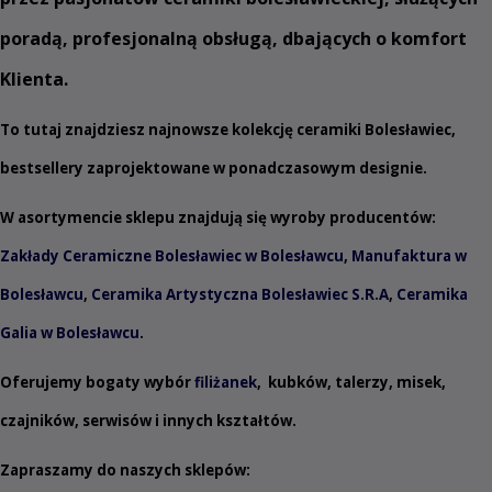
poradą, profesjonalną obsługą, dbających o komfort
Klienta.
To tutaj znajdziesz najnowsze kolekcję ceramiki Bolesławiec,
bestsellery zaprojektowane w ponadczasowym designie.
W asortymencie sklepu znajdują się wyroby producentów:
Zakłady Ceramiczne Bolesławiec w Bolesławcu
,
Manufaktura w
Bolesławcu
,
Ceramika Artystyczna Bolesławiec S.R.A
,
Ceramika
Galia w Bolesławcu
.
Oferujemy bogaty wybór
filiżanek
,
kubków
,
talerzy
,
misek
,
czajników
,
serwisów
i innych
kształtów
.
Zapraszamy do naszych sklepów: