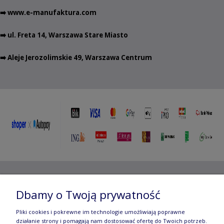
➡️
www.e-manufaktura.com
➡️ ul. Freta 14, Warszawa Stare Miasto
➡️ Aleje Jerozolimskie 49, Warszawa Centrum
Copyright ©
2012- 2025 Wojciech Czubaczyński
| Aleje
Dbamy o Twoją prywatność
Jerozolimskie 49, 00-696 Warszawa | e-mail:
biuro@e-
Pliki cookies i pokrewne im technologie umożliwiają poprawne
działanie strony i pomagają nam dostosować ofertę do Twoich potrzeb.
manufaktura.com
|