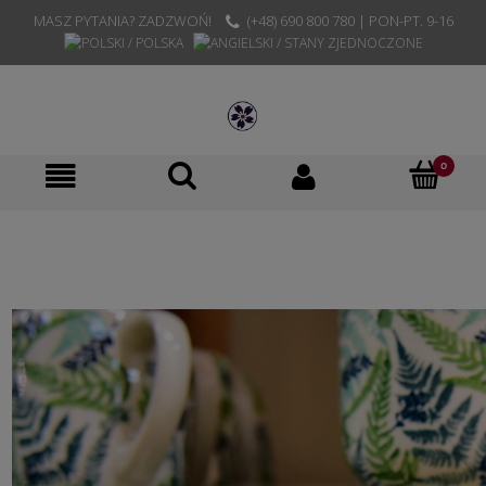
MASZ PYTANIA? ZADZWOŃ!
(+48) 690 800 780 | PON-PT. 9-16