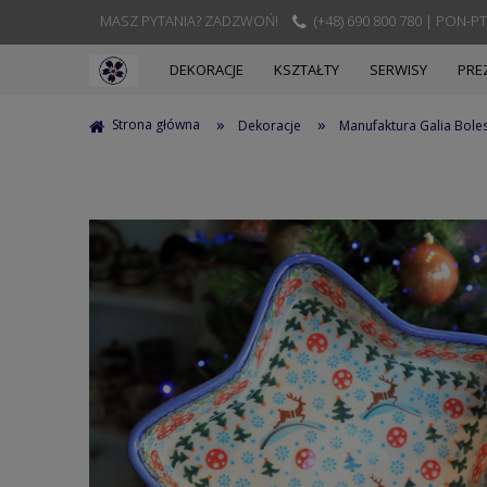
MASZ PYTANIA? ZADZWOŃ!
(+48) 690 800 780 | PON-PT
DEKORACJE
KSZTAŁTY
SERWISY
PRE
»
»
Strona główna
Dekoracje
Manufaktura Galia Bole