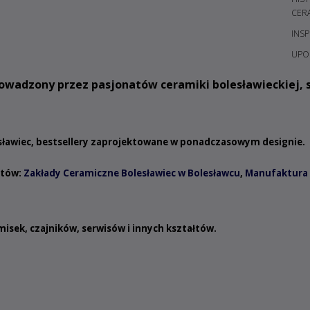
CER
INSP
UPO
owadzony przez pasjonatów ceramiki bolesławieckiej, s
esławiec, bestsellery zaprojektowane w ponadczasowym designie.
ntów:
Zakłady Ceramiczne Bolesławiec w Bolesławcu
,
Manufaktura 
misek
,
czajników
,
serwisów
i innych
kształtów
.