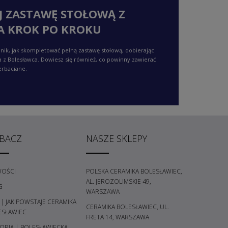
J ZASTAWĘ STOŁOWĄ Z
A KROK PO KROKU
nik, jak skompletować pełną zastawę stołową, dobierając
a z Bolesławca. Dowiesz się również, co powinny zawierać
erbaciane.
BACZ
NASZE SKLEPY
OŚCI
POLSKA CERAMIKA BOLESŁAWIEC,
AL. JEROZOLIMSKIE 49,
G
WARSZAWA
 | JAK POWSTAJE CERAMIKA
CERAMIKA BOLESŁAWIEC, UL.
ESŁAWIEC
FRETA 14, WARSZAWA
ORIA | BOLESŁAWIECKA