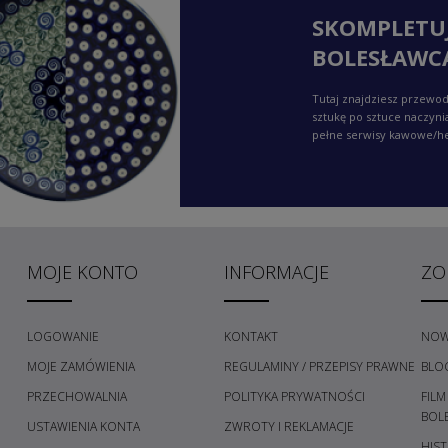
SKOMPLETU
BOLESŁAWC
Tutaj znajdziesz przewod
sztukę po sztuce naczyni
pełne serwisy kawowe/h
MOJE KONTO
INFORMACJE
ZO
LOGOWANIE
KONTAKT
NOW
MOJE ZAMÓWIENIA
REGULAMINY / PRZEPISY PRAWNE
BLO
PRZECHOWALNIA
POLITYKA PRYWATNOŚCI
FILM
H
BOL
USTAWIENIA KONTA
ZWROTY I REKLAMACJE
HIST