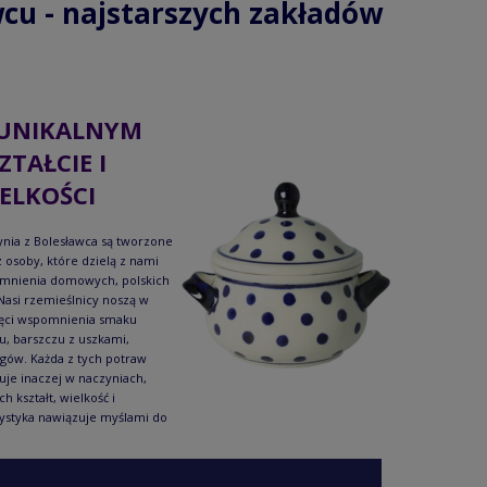
cu - najstarszych zakładów
UNIKALNYM
ZTAŁCIE I
ELKOŚCI
nia z Bolesławca są tworzone
 osoby, które dzielą z nami
mnienia domowych, polskich
Nasi rzemieślnicy noszą w
ęci wspomnienia smaku
u, barszczu z uszkami,
gów. Każda z tych potraw
je inaczej w naczyniach,
ch kształt, wielkość i
ystyka nawiązuje myślami do