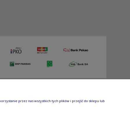
:
biuro@e-manufaktura.com
|
zystanie przez nas wszystkich tych plików i przejść do sklepu lub
ie, edycja, rozpowszechnianie bez zgody autora
cesz uzyskać zgodę, napisz do nas.