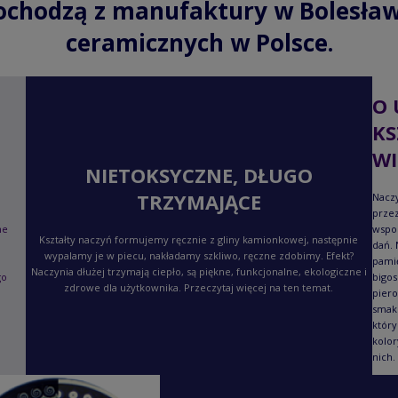
ochodzą z manufaktury w Bolesław
ceramicznych w Polsce.
O 
KS
WI
NIETOKSYCZNE, DŁUGO
TRZYMAJĄCE
Naczy
przez
ne
wspo
Kształty naczyń formujemy ręcznie z gliny kamionkowej, następnie
dań. 
wypalamy je w piecu, nakładamy szkliwo, ręczne zdobimy. Efekt?
pami
Naczynia dłużej trzymają ciepło, są piękne, funkcjonalne, ekologiczne i
go
bigos
zdrowe dla użytkownika. Przeczytaj więcej na ten temat.
piero
smaku
który
kolor
nich.