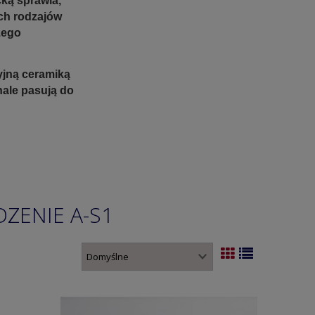
ką sprawia,
ch rodzajów
żego
jną ceramiką
nale pasują do
ZENIE A-S1