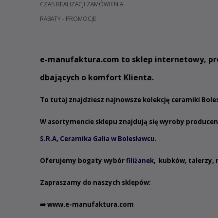
CZAS REALIZACJI ZAMÓWIENIA
RABATY - PROMOCJE
e
-manufaktura.com
to sklep internetowy, pr
dbających o komfort Klienta.
To tutaj znajdziesz najnowsze kolekcję ceramiki Bol
W asortymencie sklepu znajdują się wyroby produce
S.R.A
,
Ceramika Galia w Bolesławcu
.
Oferujemy bogaty wybór
filiżanek
,
kubków
,
talerzy
,
Zapraszamy do naszych sklepów:
➡️
www.e-manufaktura.com