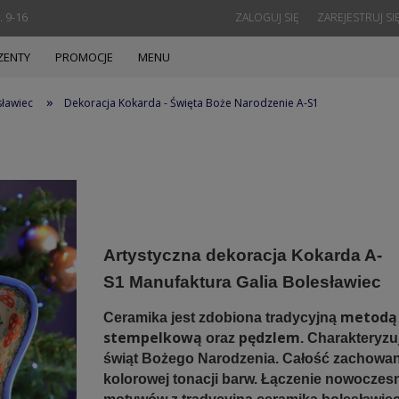
. 9-16
ZALOGUJ SIĘ
ZAREJESTRUJ SI
ZENTY
PROMOCJE
MENU
»
sławiec
Dekoracja Kokarda - Święta Boże Narodzenie A-S1
Artystyczna dekoracja
Kokarda A-
S1
Manufaktura Galia Bolesławiec
metodą
Ceramika jest zdobiona tradycyjną
stempelkową
pędzlem
oraz
. Charakteryzu
świąt Bożego Narodzenia. Całość zachowa
kolorowej tonacji barw.
Łączenie nowoczes