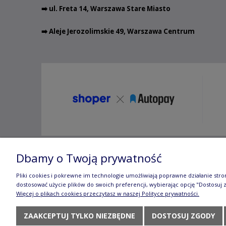
➡️ ul. Freta 14, Warszawa Stare Miasto
➡️ Aleje Jerozolimskie 49, Warszawa Centrum
Dbamy o Twoją prywatność
Copyright ©
2012- 2025 Wojc
Pliki cookies i pokrewne im technologie umożliwiają poprawne działanie str
Wszelkie prawa zastrzeżone. Fotografie oraz o
dostosować użycie plików do swoich preferencji, wybierając opcję "Dostosuj 
Więcej o plikach cookies przeczytasz w naszej Polityce prywatności.
ZAAKCEPTUJ TYLKO NIEZBĘDNE
DOSTOSUJ ZGODY
Te treści objęte są prawem autors