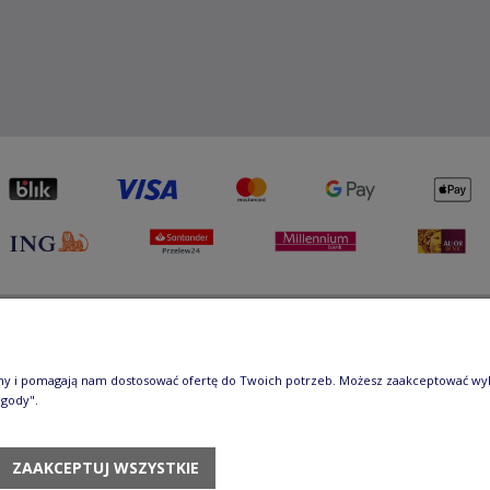
iech Czubaczyński
| Aleje Jerozolimskie 49, 00-696 Warszawa | e-mail
ony i pomagają nam dostosować ofertę do Twoich potrzeb. Możesz zaakceptować wykor
pisy zamieszczone na stronie stanowią własność autora, kopiowan
zgody".
zabronione.
ZAAKCEPTUJ WSZYSTKIE
kim, a korzystanie z nich może być negatywne w skutkach. Jeżeli ch