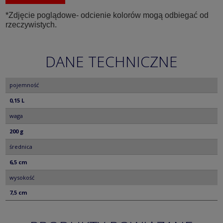
*Zdjęcie poglądowe- odcienie kolorów mogą odbiegać od
rzeczywistych.
DANE TECHNICZNE
pojemność
0,15 L
waga
200 g
średnica
6,5 cm
wysokość
7,5 cm