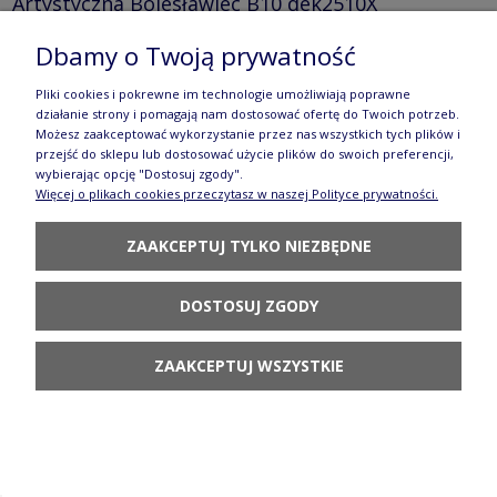
Artystyczna Bolesławiec B10 dek2510X
47,80 zł
Dbamy o Twoją prywatność
POWIADOM O
Pliki cookies i pokrewne im technologie umożliwiają poprawne
DOSTĘPNOŚCI
działanie strony i pomagają nam dostosować ofertę do Twoich potrzeb.
Możesz zaakceptować wykorzystanie przez nas wszystkich tych plików i
przejść do sklepu lub dostosować użycie plików do swoich preferencji,
wybierając opcję "Dostosuj zgody".
Więcej o plikach cookies przeczytasz w naszej Polityce prywatności.
ZAAKCEPTUJ TYLKO NIEZBĘDNE
Miseczka Ceramika Artystyczna Bolesławiec M604
dek2510X
DOSTOSUJ ZGODY
30,80 zł
ZAAKCEPTUJ WSZYSTKIE
POWIADOM O
DOSTĘPNOŚCI