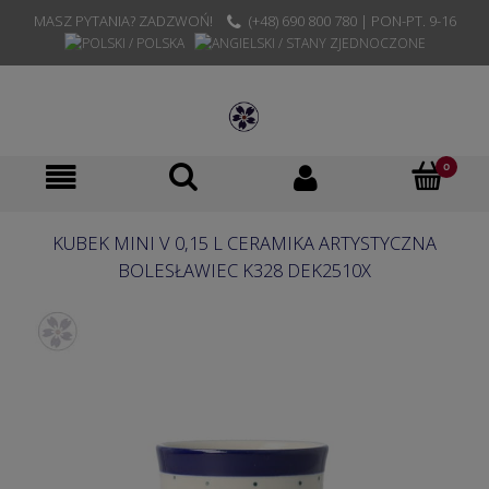
MASZ PYTANIA? ZADZWOŃ!
(+48) 690 800 780 | PON-PT. 9-16
KUBEK MINI V 0,15 L CERAMIKA ARTYSTYCZNA
BOLESŁAWIEC K328 DEK2510X