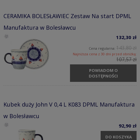
CERAMIKA BOLESŁAWIEC Zestaw Na start DPML
Manufaktura w Bolesławcu
132,30 zł
143,80 zł
Cena regularna:
Najniższa cena z 30 dni przed obniżką:
107,57 zł
POWIADOM O
DOSTĘPNOŚCI
Kubek duży John V 0,4 L K083 DPML Manufaktura
w Bolesławcu
92,90 zł
DO KOSZYKA