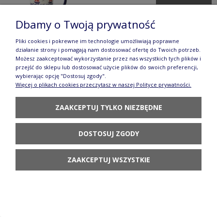
Dbamy o Twoją prywatność
Pliki cookies i pokrewne im technologie umożliwiają poprawne
działanie strony i pomagają nam dostosować ofertę do Twoich potrzeb.
Możesz zaakceptować wykorzystanie przez nas wszystkich tych plików i
przejść do sklepu lub dostosować użycie plików do swoich preferencji,
Kubek Delta V 0,25 L K104 SM01 Manufaktura w
wybierając opcję "Dostosuj zgody".
Więcej o plikach cookies przeczytasz w naszej Polityce prywatności.
Bolesławcu
79,90 zł
ZAAKCEPTUJ TYLKO NIEZBĘDNE
POWIADOM O
DOSTĘPNOŚCI
DOSTOSUJ ZGODY
ZAAKCEPTUJ WSZYSTKIE
Czajnik V 0,7 L CS16 MS02 Manufaktura w
Bolesławcu