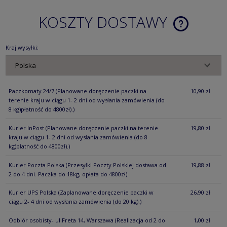
KOSZTY DOSTAWY
CENA NIE ZA
KOSZTÓW PŁ
Kraj wysyłki:
Paczkomaty 24/7
(Planowane doręczenie paczki na
10,90 zł
terenie kraju w ciągu 1- 2 dni od wysłania zamówienia (do
8 kg)płatność do 4800zł).)
Kurier InPost
(Planowane doręczenie paczki na terenie
19,80 zł
kraju w ciągu 1- 2 dni od wysłania zamówienia (do 8
kg)płatność do 4800zł).)
Kurier Poczta Polska
(Przesyłki Poczty Polskiej dostawa od
19,88 zł
2 do 4 dni. Paczka do 18kg, opłata do 4800zł)
Kurier UPS Polska
(Zaplanowane doręczenie paczki w
26,90 zł
ciągu 2- 4 dni od wysłania zamówienia (do 20 kg).)
Odbiór osobisty- ul.Freta 14, Warszawa
(Realizacja od 2 do
1,00 zł