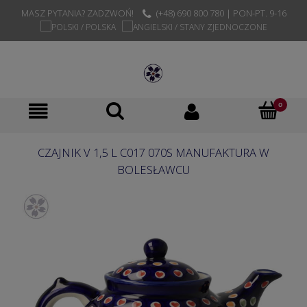
MASZ PYTANIA? ZADZWOŃ!
(+48) 690 800 780 | PON-PT. 9-16
CZAJNIK V 1,5 L C017 070S MANUFAKTURA W
BOLESŁAWCU