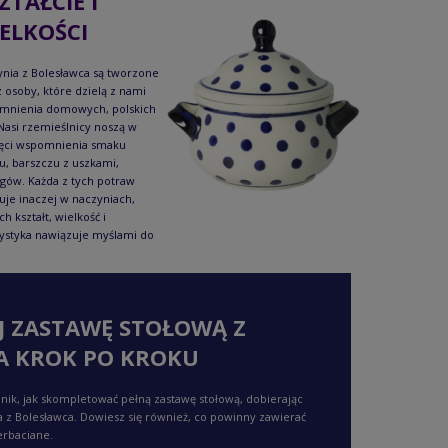
ZTAŁCIE I
ELKOŚCI
nia z Bolesławca są tworzone
 osoby, które dzielą z nami
mnienia domowych, polskich
Nasi rzemieślnicy noszą w
ęci wspomnienia smaku
u, barszczu z uszkami,
gów. Każda z tych potraw
je inaczej w naczyniach,
ch kształt, wielkość i
ystyka nawiązuje myślami do
J ZASTAWĘ STOŁOWĄ Z
A KROK PO KROKU
nik, jak skompletować pełną zastawę stołową, dobierając
a z Bolesławca. Dowiesz się również, co powinny zawierać
erbaciane.