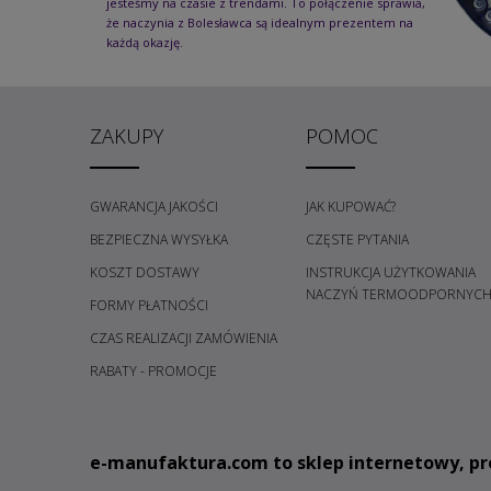
jesteśmy na czasie z trendami. To połączenie sprawia,
że naczynia z Bolesławca są idealnym prezentem na
każdą okazję.
ZAKUPY
POMOC
GWARANCJA JAKOŚCI
JAK KUPOWAĆ?
BEZPIECZNA WYSYŁKA
CZĘSTE PYTANIA
KOSZT DOSTAWY
INSTRUKCJA UŻYTKOWANIA
NACZYŃ TERMOODPORNYC
FORMY PŁATNOŚCI
CZAS REALIZACJI ZAMÓWIENIA
RABATY - PROMOCJE
e
-manufaktura.com
to sklep internetowy, pr