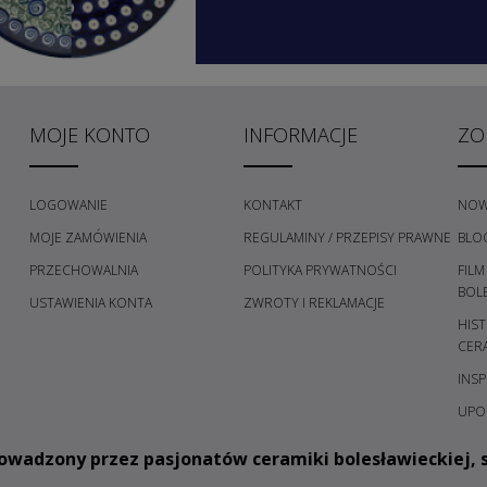
MOJE KONTO
INFORMACJE
ZO
LOGOWANIE
KONTAKT
NOW
MOJE ZAMÓWIENIA
REGULAMINY / PRZEPISY PRAWNE
BLO
PRZECHOWALNIA
POLITYKA PRYWATNOŚCI
FILM
H
BOL
USTAWIENIA KONTA
ZWROTY I REKLAMACJE
HIST
CER
INSP
UPO
owadzony przez pasjonatów ceramiki bolesławieckiej, s