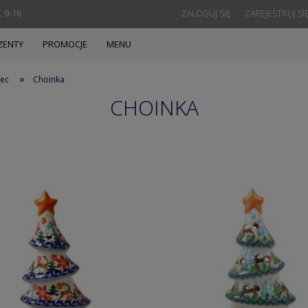
. 9-16
ZALOGUJ SIĘ
ZAREJESTRUJ SI
ZENTY
PROMOCJE
MENU
»
iec
Choinka
CHOINKA