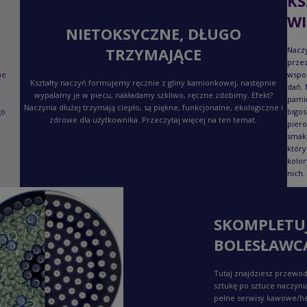
KS
WI
NIETOKSYCZNE, DŁUGO
TRZYMAJĄCE
Naczy
przez
ne
wspo
Kształty naczyń formujemy ręcznie z gliny kamionkowej, następnie
dań. 
wypalamy je w piecu, nakładamy szkliwo, ręczne zdobimy. Efekt?
pami
Naczynia dłużej trzymają ciepło, są piękne, funkcjonalne, ekologiczne i
go
bigos
zdrowe dla użytkownika. Przeczytaj więcej na ten temat.
piero
smaku
który
kolor
nich.
SKOMPLETU
BOLESŁAWC
Tutaj znajdziesz przewod
sztukę po sztuce naczyni
pełne serwisy kawowe/h