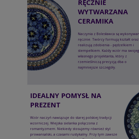
RĘCZNIE
WYTWARZANA
CERAMIKA
Naczynia z Bolesławca są wykonywa
ręcznie. Twórcy formują kształt oraz
realizują zdobienia - pędzelkiem i
stempelkiem. Każdy wzór ma swoje
własnego projektanta, który z
rzemieślniczą precyzją dba o
najmniejsze szczegóły.
IDEALNY POMYSŁ NA
PREZENT
Wzór naczyń nawiązuje do starej polskiej tradycji
wzorniczej. Wiejska sielanka połączona z
romantyzmem. Niekiedy stosujemy również styl
prowansalski, a czasami rustykalny. Przy tym zawsze