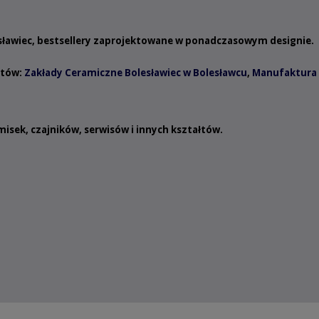
esławiec, bestsellery zaprojektowane w ponadczasowym designie.
ntów:
Zakłady Ceramiczne Bolesławiec w Bolesławcu
,
Manufaktura 
misek
,
czajników
,
serwisów
i innych
kształtów
.