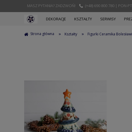
MASZ PYTANIA? ZADZWOŃ!
(+48) 690 800 780 | PON-PT
DEKORACJE
KSZTAŁTY
SERWISY
PRE
»
»
Strona główna
Kształty
Figurki Ceramika Bolesław