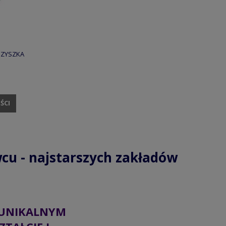
SZYSZKA
ŚCI
cu - najstarszych zakładów
UNIKALNYM