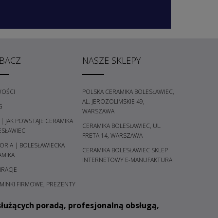
BACZ
NASZE SKLEPY
OŚCI
POLSKA CERAMIKA BOLESŁAWIEC,
AL. JEROZOLIMSKIE 49,
G
WARSZAWA
 | JAK POWSTAJE CERAMIKA
CERAMIKA BOLESŁAWIEC, UL.
ESŁAWIEC
FRETA 14, WARSZAWA
ORIA | BOLESŁAWIECKA
CERAMIKA BOLESŁAWIEC SKLEP
AMIKA
INTERNETOWY E-MANUFAKTURA
IRACJE
MINKI FIRMOWE, PREZENTY
łużących poradą, profesjonalną obsługą,