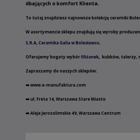
dbających o komfort Klienta.
To tutaj znajdziesz najnowsze kolekcję ceramiki Bol
W asortymencie sklepu znajdują się wyroby produce
S.R.A
,
Ceramika Galia w Bolesławcu
.
Oferujemy bogaty wybór
filiżanek
,
kubków
,
talerzy
,
Zapraszamy do naszych sklepów:
➡️
www.e-manufaktura.com
➡️ ul. Freta 14, Warszawa Stare Miasto
➡️ Aleje Jerozolimskie 49, Warszawa Centrum