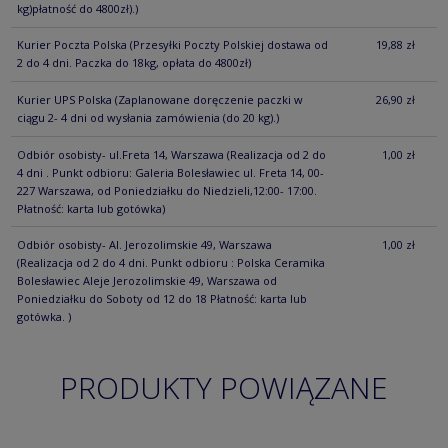
kg)płatność do 4800zł).)
Kurier Poczta Polska
(Przesyłki Poczty Polskiej dostawa od
19,88 zł
2 do 4 dni. Paczka do 18kg, opłata do 4800zł)
Kurier UPS Polska
(Zaplanowane doręczenie paczki w
26,90 zł
ciągu 2- 4 dni od wysłania zamówienia (do 20 kg).)
Odbiór osobisty- ul.Freta 14, Warszawa
(Realizacja od 2 do
1,00 zł
4 dni . Punkt odbioru: Galeria Bolesławiec ul. Freta 14, 00-
227 Warszawa, od Poniedziałku do Niedzieli,12:00- 17:00.
Płatność: karta lub gotówka)
Odbiór osobisty- Al. Jerozolimskie 49, Warszawa
1,00 zł
(Realizacja od 2 do 4 dni. Punkt odbioru : Polska Ceramika
Bolesławiec Aleje Jerozolimskie 49, Warszawa od
Poniedziałku do Soboty od 12 do 18 Płatność: karta lub
gotówka. )
PRODUKTY POWIĄZANE