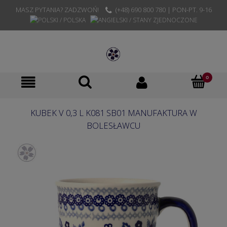
MASZ PYTANIA? ZADZWOŃ!
(+48) 690 800 780 | PON-PT. 9-16
KUBEK V 0,3 L K081 SB01 MANUFAKTURA W
BOLESŁAWCU