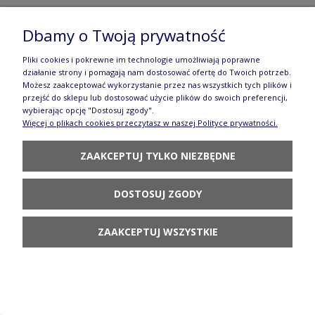
Filiżanka i spodek espresso V 0,07 L F037 AS79
Dbamy o Twoją prywatność
Manufaktura w Bolesławcu
Pliki cookies i pokrewne im technologie umożliwiają poprawne
działanie strony i pomagają nam dostosować ofertę do Twoich potrzeb.
92,90 zł
Możesz zaakceptować wykorzystanie przez nas wszystkich tych plików i
przejść do sklepu lub dostosować użycie plików do swoich preferencji,
POWIADOM O
wybierając opcję "Dostosuj zgody".
DOSTĘPNOŚCI
Więcej o plikach cookies przeczytasz w naszej Polityce prywatności.
ZAAKCEPTUJ TYLKO NIEZBĘDNE
DOSTOSUJ ZGODY
Filiżanka i spodek espresso V 0,07 L F037 AS80
ZAAKCEPTUJ WSZYSTKIE
Manufaktura w Bolesławcu
92,90 zł
POWIADOM O
DOSTĘPNOŚCI