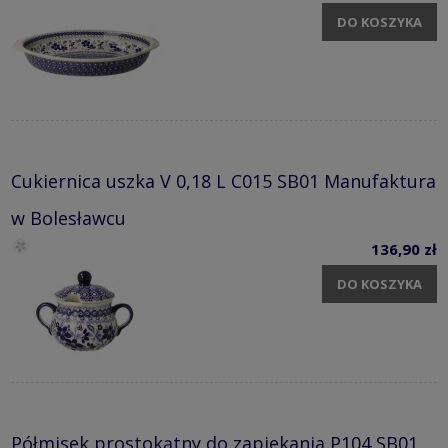
DO KOSZYKA
Cukiernica uszka V 0,18 L C015 SB01 Manufaktura
w Bolesławcu
136,90 zł
DO KOSZYKA
Półmisek prostokątny do zapiekania P104 SB01