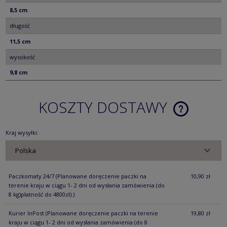
8,5 cm
długość
11,5 cm
wysokość
9,8 cm
KOSZTY DOSTAWY
CENA NIE ZA
KOSZTÓW PŁ
Kraj wysyłki:
Paczkomaty 24/7
(Planowane doręczenie paczki na
10,90 zł
terenie kraju w ciągu 1- 2 dni od wysłania zamówienia (do
8 kg)płatność do 4800zł).)
Kurier InPost
(Planowane doręczenie paczki na terenie
19,80 zł
kraju w ciągu 1- 2 dni od wysłania zamówienia (do 8