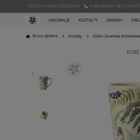
MASZ PYTANIA? ZADZWOŃ!
(+48) 690 800 780 | PON-PT
DEKORACJE
KSZTAŁTY
SERWISY
PRE
»
»
Strona główna
Kształty
Kubki Ceramika Bolesławi
KUBE