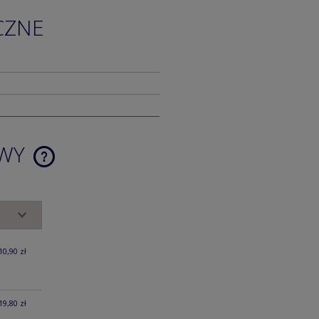
CZNE
AWY
CENA NIE ZAWIERA EWENTUALNYCH
KOSZTÓW PŁATNOŚCI
10,90 zł
19,80 zł