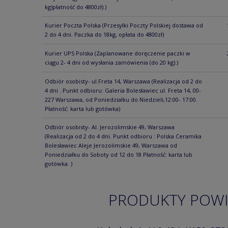
kg)płatność do 4800zł).)
Kurier Poczta Polska
(Przesyłki Poczty Polskiej dostawa od
2 do 4 dni. Paczka do 18kg, opłata do 4800zł)
Kurier UPS Polska
(Zaplanowane doręczenie paczki w
ciągu 2- 4 dni od wysłania zamówienia (do 20 kg).)
Odbiór osobisty- ul.Freta 14, Warszawa
(Realizacja od 2 do
4 dni . Punkt odbioru: Galeria Bolesławiec ul. Freta 14, 00-
227 Warszawa, od Poniedziałku do Niedzieli,12:00- 17:00.
Płatność: karta lub gotówka)
Odbiór osobisty- Al. Jerozolimskie 49, Warszawa
(Realizacja od 2 do 4 dni. Punkt odbioru : Polska Ceramika
Bolesławiec Aleje Jerozolimskie 49, Warszawa od
Poniedziałku do Soboty od 12 do 18 Płatność: karta lub
gotówka. )
PRODUKTY POW