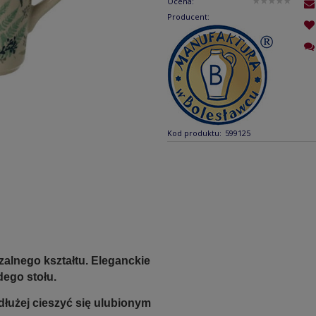
Ocena:
Producent:
Kod produktu:
599125
alnego kształtu. Eleganckie
dego stołu.
łużej cieszyć się ulubionym