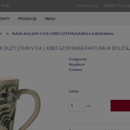
. 9-16
ZALOGUJ SIĘ
ZAREJESTRUJ SI
ZENTY
PROMOCJE
MENU
»
ec
Kubek duży John V 0,4 L K083 GZ39 Manufaktura w Bolesławcu
K DUŻY JOHN V 0,4 L K083 GZ39 MANUFAKTURA W BOLES
Dostępność:
Wysyłka w:
Dostawa:
Cena:
szt.