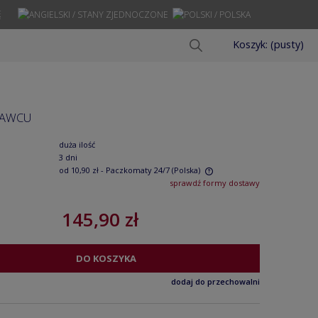
Ę
Koszyk:
(pusty)
ŁAWCU
duża ilość
3 dni
od 10,90 zł
- Paczkomaty 24/7
(Polska)
sprawdź formy dostawy
Cena nie zawiera ewentualnych kosztów
145,90 zł
płatności
DO KOSZYKA
dodaj do przechowalni