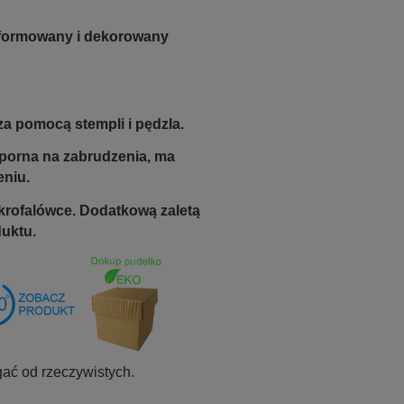
e formowany i dekorowany
za pomocą stempli i pędzla.
odporna na zabrudzenia, ma
eniu.
krofalówce. Dodatkową zaletą
duktu.
ać od rzeczywistych.