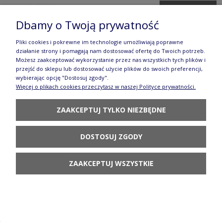
DO KOSZYKA
Dbamy o Twoją prywatność
Pliki cookies i pokrewne im technologie umożliwiają poprawne
działanie strony i pomagają nam dostosować ofertę do Twoich potrzeb.
Możesz zaakceptować wykorzystanie przez nas wszystkich tych plików i
przejść do sklepu lub dostosować użycie plików do swoich preferencji,
wybierając opcję "Dostosuj zgody".
Filiżanka i spodek V 0,2 L F043 GZ44 Manufaktura
Więcej o plikach cookies przeczytasz w naszej Polityce prywatności.
w Bolesławcu Forest Line
ZAAKCEPTUJ TYLKO NIEZBĘDNE
144,90 zł
DOSTOSUJ ZGODY
DO KOSZYKA
ZAAKCEPTUJ WSZYSTKIE
Miska V 0,4 L M089 IM02 Manufaktura w