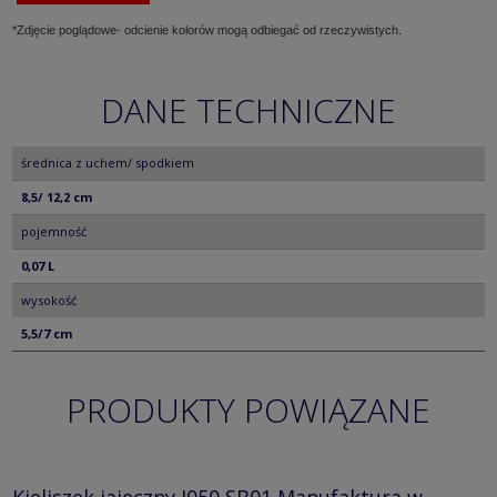
*Zdjęcie poglądowe- odcienie kolorów mogą odbiegać od rzeczywistych.
DANE TECHNICZNE
średnica z uchem/ spodkiem
8,5/ 12,2 cm
pojemność
0,07 L
wysokość
5,5/7 cm
PRODUKTY POWIĄZANE
Kieliszek jajeczny J050 SB01 Manufaktura w