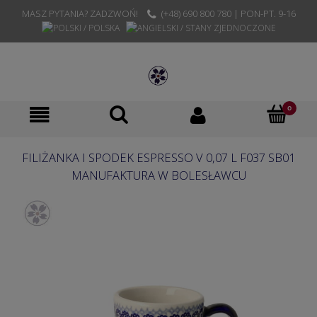
MASZ PYTANIA? ZADZWOŃ!
(+48) 690 800 780 | PON-PT. 9-16
FILIŻANKA I SPODEK ESPRESSO V 0,07 L F037 SB01
MANUFAKTURA W BOLESŁAWCU