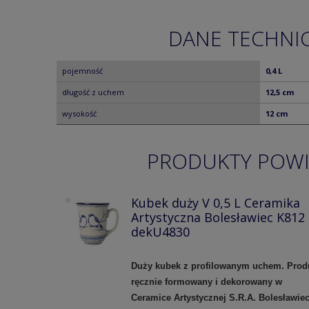
DANE TECHNI
pojemność
0,4 L
długość z uchem
12,5 cm
wysokość
12 cm
PRODUKTY POW
Kubek duży V 0,5 L Ceramika
Artystyczna Bolesławiec K812
dekU4830
Duży kubek z profilowanym uchem.
Prod
ręcznie formowany i dekorowany w
Ceramice Artystycznej S.R.A. Bolesławie