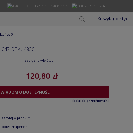
Ę
Koszyk:
(pusty)
dekU4830
C C47 DEKU4830
dostępne wkrótce
120,80 zł
OWIADOM O DOSTĘPNOŚCI
dodaj do przechowalni
zapytaj o produkt
poleć znajomemu