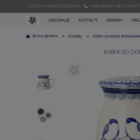
MASZ PYTANIA? ZADZWOŃ!
(+48) 690 800 780 | PON-PT
DEKORACJE
KSZTAŁTY
SERWISY
PRE
»
»
Strona główna
Kształty
Kubki Ceramika Bolesławi
KUBEK DO ZIÓŁ