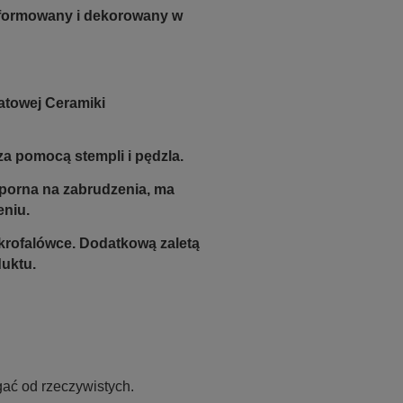
e formowany i dekorowany w
atowej Ceramiki
a pomocą stempli i pędzla.
odporna na zabrudzenia, ma
eniu.
krofalówce. Dodatkową zaletą
duktu.
ać od rzeczywistych.