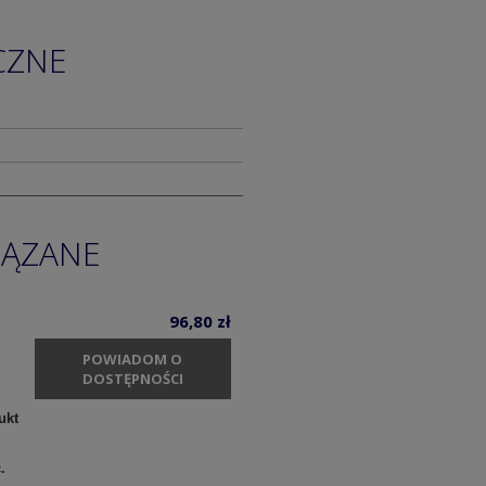
CZNE
IĄZANE
96,80 zł
POWIADOM O
DOSTĘPNOŚCI
ukt
c.