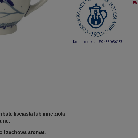
Kod produktu:
5904354036133
atę liściastą lub inne zioła
odne.
ko i zachowa aromat.