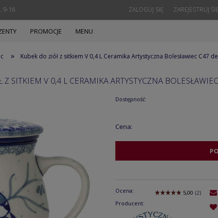
. 9-16
ZALOGUJ SIĘ
ZAREJESTRUJ SI
ZENTY
PROMOCJE
MENU
»
ec
Kubek do ziół z sitkiem V 0,4 L Ceramika Artystyczna Bolesławiec C47 
 Z SITKIEM V 0,4 L CERAMIKA ARTYSTYCZNA BOLESŁAWIE
Dostępność:
Cena:
P
Ocena:
Producent: