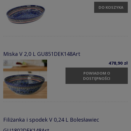
DO KOSZYKA
Miska V 2,0 L GU851DEK148Art
478,90 zł
POWIADOM O
DOSTĘPNOŚCI
Filiżanka i spodek V 0,24 L Bolesławiec
GU1802DEK148Art