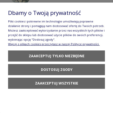
Dbamy o Twoją prywatność
Pliki cookies i pokrewne im technologie umożliwiają poprawne
Kubek czeski Ceramika Bolesławiec V 0,32 L
działanie strony i pomagają nam dostosować ofertę do Twoich potrzeb.
Możesz zaakceptować wykorzystanie przez nas wszystkich tych plików i
GU911DEK8
przejść do sklepu lub dostosować użycie plików do swoich preferencji,
wybierając opcję "Dostosuj zgody".
75,90 zł
Więcej o plikach cookies przeczytasz w naszej Polityce prywatności.
DO KOSZYKA
ZAAKCEPTUJ TYLKO NIEZBĘDNE
DOSTOSUJ ZGODY
ZAAKCEPTUJ WSZYSTKIE
Kubek czeski Ceramika Bolesławiec V 0,32 L
GU911DEK882A
94,90 zł