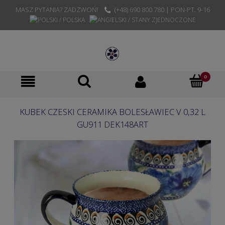
MASZ PYTANIA? ZADZWOŃ!
(+48) 690 800 780 | PON-PT. 9-16
KUBEK CZESKI CERAMIKA BOLESŁAWIEC V 0,32 L
GU911 DEK148ART