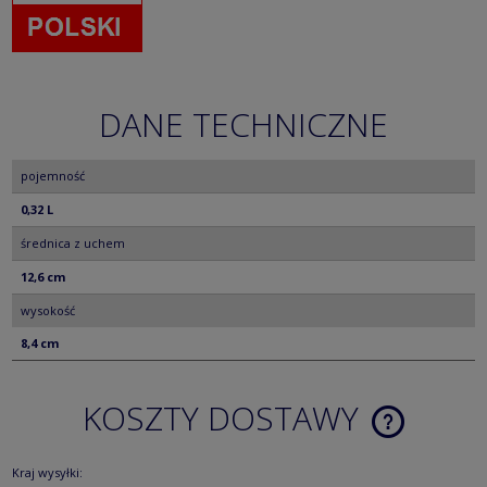
DANE TECHNICZNE
pojemność
0,32 L
średnica z uchem
12,6 cm
wysokość
8,4 cm
KOSZTY DOSTAWY
CENA NIE ZA
KOSZTÓW PŁ
Kraj wysyłki: