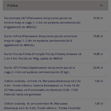
Paczkomaty 24/7
(Planowane doręczenie paczki na
10,90 zł
terenie kraju w ciągu 1- 2 dni od wysłania zamówienia (do
8 kg)płatność do 4800zł).)
Kurier InPost
(Planowane doręczenie paczki na terenie
19,80 zł
kraju w ciągu 1- 2 dni od wysłania zamówienia (do 8
kg)płatność do 4800zł).)
Kurier Poczta Polska
(Przesyłki Poczty Polskiej dostawa od
19,88 zł
2 do 4 dni. Paczka do 18kg, opłata do 4800zł)
Kurier UPS Polska
(Zaplanowane doręczenie paczki w
26,90 zł
ciągu 2- 4 dni od wysłania zamówienia (do 20 kg).)
Odbiór osobisty- ul.Freta 14, Warszawa
(Realizacja od 2 do
1,00 zł
4 dni . Punkt odbioru: Galeria Bolesławiec ul. Freta 14, 00-
227 Warszawa, od Poniedziałku do Niedzieli,12:00- 17:00.
Płatność: karta lub gotówka)
Odbiór osobisty- Al. Jerozolimskie 49, Warszawa
1,00 zł
(Realizacja od 2 do 4 dni. Punkt odbioru : Polska Ceramika