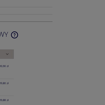
AWY
CENA NIE ZAWIERA EWENTUALNYCH
KOSZTÓW PŁATNOŚCI
10,90 zł
19,80 zł
19,88 zł