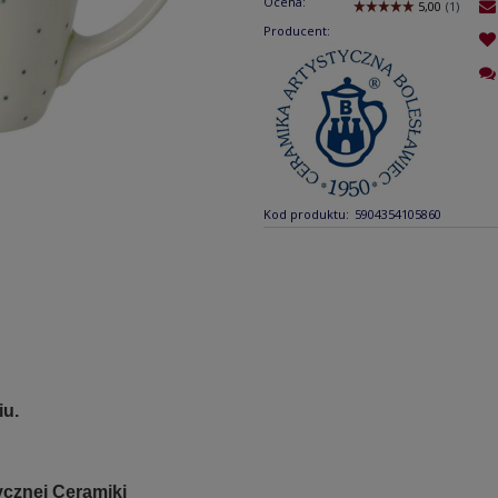
Ocena:
Producent:
Kod produktu:
5904354105860
iu.
ycznej Ceramiki