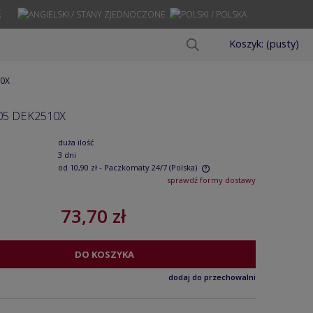
Ę
Koszyk:
(pusty)
10X
05 DEK2510X
duża ilość
3 dni
od 10,90 zł
- Paczkomaty 24/7
(Polska)
sprawdź formy dostawy
Cena nie zawiera ewentualnych kosztów
73,70 zł
płatności
DO KOSZYKA
dodaj do przechowalni