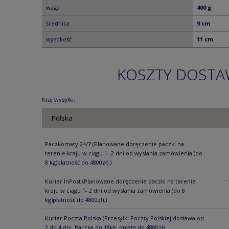
waga
400 g
średnica
9 cm
wysokość
11 cm
KOSZTY DOST
Kraj wysyłki:
Paczkomaty 24/7
(Planowane doręczenie paczki na
terenie kraju w ciągu 1- 2 dni od wysłania zamówienia (do
8 kg)płatność do 4800zł).)
Kurier InPost
(Planowane doręczenie paczki na terenie
kraju w ciągu 1- 2 dni od wysłania zamówienia (do 8
kg)płatność do 4800zł).)
Kurier Poczta Polska
(Przesyłki Poczty Polskiej dostawa od
2 do 4 dni. Paczka do 18kg, opłata do 4800zł)