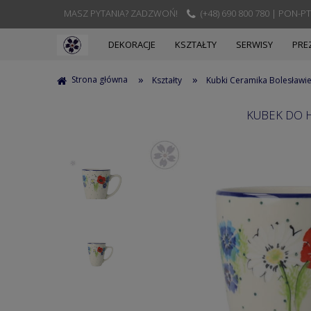
MASZ PYTANIA? ZADZWOŃ!
(+48) 690 800 780 | PON-PT
DEKORACJE
KSZTAŁTY
SERWISY
PRE
»
»
Strona główna
Kształty
Kubki Ceramika Bolesławi
KUBEK DO H