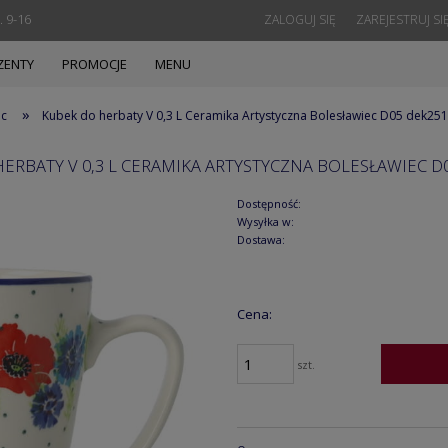
. 9-16
ZALOGUJ SIĘ
ZAREJESTRUJ SI
ZENTY
PROMOCJE
MENU
»
ec
Kubek do herbaty V 0,3 L Ceramika Artystyczna Bolesławiec D05 dek25
ERBATY V 0,3 L CERAMIKA ARTYSTYCZNA BOLESŁAWIEC D
Dostępność:
Wysyłka w:
Dostawa:
Cena:
szt.