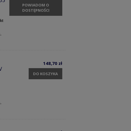
35
POWIADOM O
DOSTĘPNOŚCI
kt
c.
148,70 zł
V
DO KOSZYKA
.