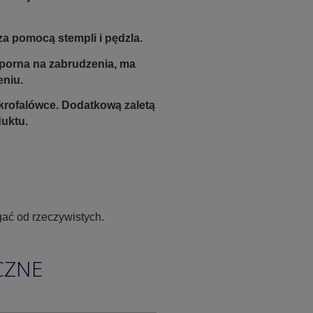
a pomocą stempli i pędzla.
odporna na zabrudzenia, ma
eniu.
krofalówce. Dodatkową zaletą
duktu.
ać od rzeczywistych.
CZNE