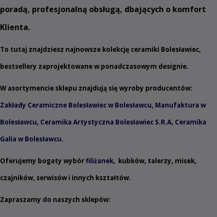
poradą, profesjonalną obsługą, dbających o komfort
Klienta.
To tutaj znajdziesz najnowsze kolekcję ceramiki Bolesławiec,
bestsellery zaprojektowane w ponadczasowym designie.
W asortymencie sklepu znajdują się wyroby producentów:
Zakłady Ceramiczne Bolesławiec w Bolesławcu
,
Manufaktura w
Bolesławcu
,
Ceramika Artystyczna Bolesławiec S.R.A
,
Ceramika
Galia w Bolesławcu
.
Oferujemy bogaty wybór
filiżanek
,
kubków
,
talerzy
,
misek
,
czajników
,
serwisów
i innych
kształtów
.
Zapraszamy do naszych sklepów: