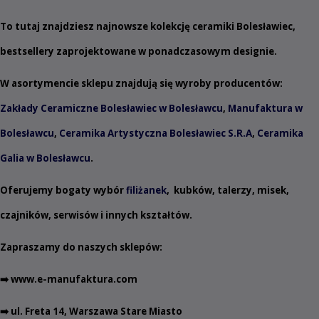
To tutaj znajdziesz najnowsze kolekcję ceramiki Bolesławiec,
bestsellery zaprojektowane w ponadczasowym designie.
W asortymencie sklepu znajdują się wyroby producentów:
Zakłady Ceramiczne Bolesławiec w Bolesławcu
,
Manufaktura w
Bolesławcu
,
Ceramika Artystyczna Bolesławiec S.R.A
,
Ceramika
Galia w Bolesławcu
.
Oferujemy bogaty wybór
filiżanek
,
kubków
,
talerzy
,
misek
,
czajników
,
serwisów
i innych
kształtów
.
Zapraszamy do naszych sklepów:
➡️
www.e-manufaktura.com
➡️ ul. Freta 14, Warszawa Stare Miasto