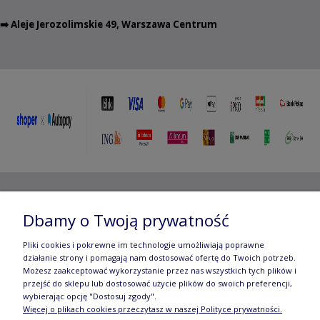
➡️ Aleje Jerozolimskie 49, Warszawa Centrum
Copyright ©
2012- 2025 Wojciech Czubaczyński
| Aleje
Dbamy o Twoją prywatność
Jerozolimskie 49, 00-696 Warszawa | e-mail:
biuro@e-
Pliki cookies i pokrewne im technologie umożliwiają poprawne
działanie strony i pomagają nam dostosować ofertę do Twoich potrzeb.
manufaktura.com
|
Możesz zaakceptować wykorzystanie przez nas wszystkich tych plików i
przejść do sklepu lub dostosować użycie plików do swoich preferencji,
Wszelkie prawa zastrzeżone. Fotografie oraz opisy zamieszczone
wybierając opcję "Dostosuj zgody".
Więcej o plikach cookies przeczytasz w naszej Polityce prywatności.
na stronie stanowią własność autora, kopiowanie, edycja,