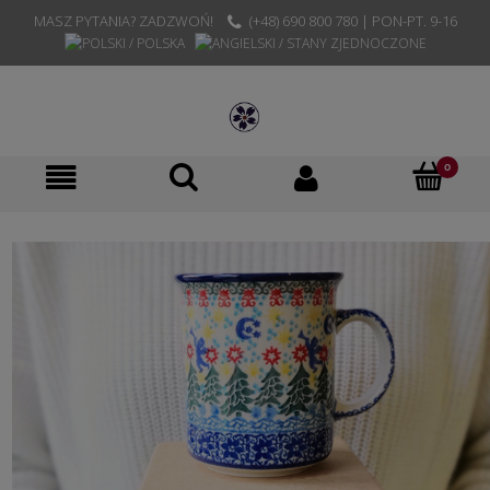
MASZ PYTANIA? ZADZWOŃ!
(+48) 690 800 780 | PON-PT. 9-16