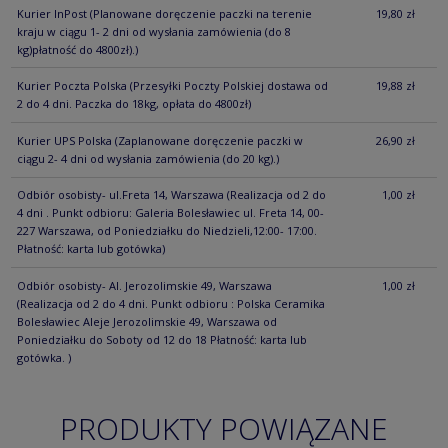
Kurier InPost
(Planowane doręczenie paczki na terenie
19,80 zł
kraju w ciągu 1- 2 dni od wysłania zamówienia (do 8
kg)płatność do 4800zł).)
Kurier Poczta Polska
(Przesyłki Poczty Polskiej dostawa od
19,88 zł
2 do 4 dni. Paczka do 18kg, opłata do 4800zł)
Kurier UPS Polska
(Zaplanowane doręczenie paczki w
26,90 zł
ciągu 2- 4 dni od wysłania zamówienia (do 20 kg).)
Odbiór osobisty- ul.Freta 14, Warszawa
(Realizacja od 2 do
1,00 zł
4 dni . Punkt odbioru: Galeria Bolesławiec ul. Freta 14, 00-
227 Warszawa, od Poniedziałku do Niedzieli,12:00- 17:00.
Płatność: karta lub gotówka)
Odbiór osobisty- Al. Jerozolimskie 49, Warszawa
1,00 zł
(Realizacja od 2 do 4 dni. Punkt odbioru : Polska Ceramika
Bolesławiec Aleje Jerozolimskie 49, Warszawa od
Poniedziałku do Soboty od 12 do 18 Płatność: karta lub
gotówka. )
PRODUKTY POWIĄZANE