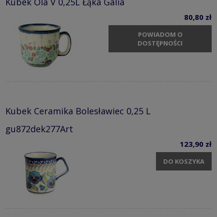
Kubek Ola V 0,25L Łąka Galia
80,80 zł
POWIADOM O
DOSTĘPNOŚCI
Kubek Ceramika Bolesławiec 0,25 L
gu872dek277Art
123,90 zł
DO KOSZYKA