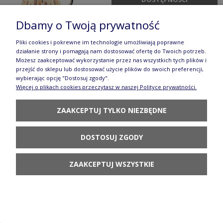
Dbamy o Twoją prywatność
Pliki cookies i pokrewne im technologie umożliwiają poprawne
działanie strony i pomagają nam dostosować ofertę do Twoich potrzeb.
Możesz zaakceptować wykorzystanie przez nas wszystkich tych plików i
Kubek Wenus V 0,2 L Kawa Galia
przejść do sklepu lub dostosować użycie plików do swoich preferencji,
wybierając opcję "Dostosuj zgody".
66,80 zł
Więcej o plikach cookies przeczytasz w naszej Polityce prywatności.
POWIADOM O
ZAAKCEPTUJ TYLKO NIEZBĘDNE
DOSTĘPNOŚCI
DOSTOSUJ ZGODY
ZAAKCEPTUJ WSZYSTKIE
Kubek beczułka V 0,33 L Nasturcja Galia
93,80 zł
DO KOSZYKA