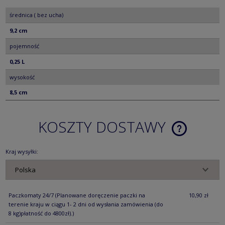
średnica ( bez ucha)
9,2 cm
pojemność
0,25 L
wysokość
8,5 cm
KOSZTY DOSTAWY
CENA NIE ZA
KOSZTÓW PŁ
Kraj wysyłki:
Paczkomaty 24/7
(Planowane doręczenie paczki na
10,90 zł
terenie kraju w ciągu 1- 2 dni od wysłania zamówienia (do
8 kg)płatność do 4800zł).)