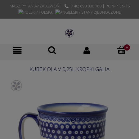
MASZ PYTANIA? ZADZWOŃ!
(+48) 690 800 780 | PON-PT. 9-16
KUBEK OLA V 0,25L KROPKI GALIA