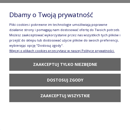
Bolesławcu
Dbamy o Twoją prywatność
16,00 zł
Pliki cookies i pokrewne im technologie umożliwiają poprawne
POWIADOM O
działanie strony i pomagają nam dostosować ofertę do Twoich potrzeb.
DOSTĘPNOŚCI
Możesz zaakceptować wykorzystanie przez nas wszystkich tych plików i
przejść do sklepu lub dostosować użycie plików do swoich preferencji,
wybierając opcję "Dostosuj zgody".
Więcej o plikach cookies przeczytasz w naszej Polityce prywatności.
ZAAKCEPTUJ TYLKO NIEZBĘDNE
Kubek Ola V 0,25L Łąka Galia
DOSTOSUJ ZGODY
80,80 zł
ZAAKCEPTUJ WSZYSTKIE
POWIADOM O
DOSTĘPNOŚCI