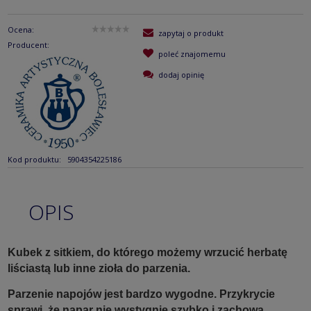
Ocena:
zapytaj o produkt
Producent:
poleć znajomemu
dodaj opinię
Kod produktu:
5904354225186
OPIS
Kubek z sitkiem, do którego możemy wrzucić herbatę
liściastą lub inne zioła do parzenia.
Parzenie napojów jest bardzo wygodne. Przykrycie
sprawi, że napar nie wystygnie szybko i zachowa