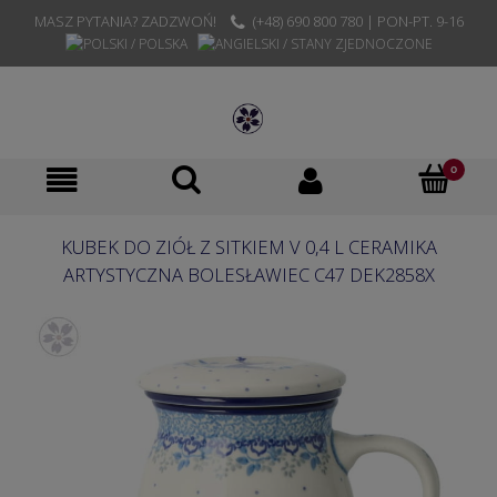
MASZ PYTANIA? ZADZWOŃ!
(+48) 690 800 780 | PON-PT. 9-16
KUBEK DO ZIÓŁ Z SITKIEM V 0,4 L CERAMIKA
ARTYSTYCZNA BOLESŁAWIEC C47 DEK2858X