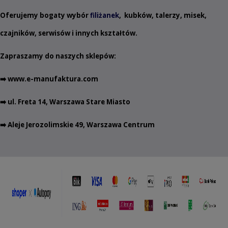
Oferujemy bogaty wybór
filiżanek
,
kubków
,
talerzy
,
misek
,
czajników
,
serwisów
i innych
kształtów
.
Zapraszamy do naszych sklepów:
➡️
www.e-manufaktura.com
➡️ ul. Freta 14, Warszawa Stare Miasto
➡️ Aleje Jerozolimskie 49, Warszawa Centrum