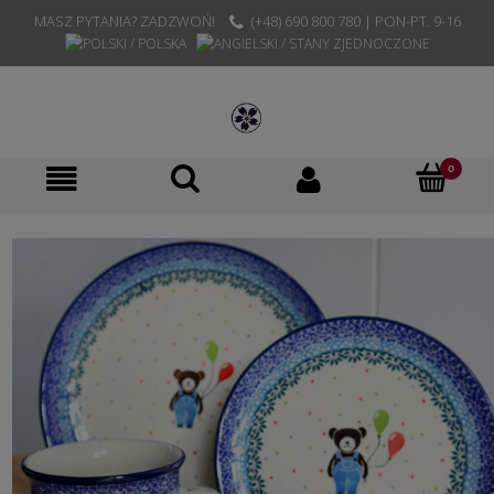
MASZ PYTANIA? ZADZWOŃ!
(+48) 690 800 780 | PON-PT. 9-16