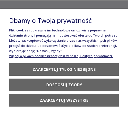
Copyright ©
2012- 2025 Wojciech Czubaczyński
| Aleje
Dbamy o Twoją prywatność
Jerozolimskie 49, 00-696 Warszawa | e-mail:
biuro@e-
Pliki cookies i pokrewne im technologie umożliwiają poprawne
działanie strony i pomagają nam dostosować ofertę do Twoich potrzeb.
manufaktura.com
|
Możesz zaakceptować wykorzystanie przez nas wszystkich tych plików i
przejść do sklepu lub dostosować użycie plików do swoich preferencji,
Wszelkie prawa zastrzeżone. Fotografie oraz opisy zamieszczone
wybierając opcję "Dostosuj zgody".
Więcej o plikach cookies przeczytasz w naszej Polityce prywatności.
na stronie stanowią własność autora, kopiowanie, edycja,
ZAAKCEPTUJ TYLKO NIEZBĘDNE
rozpowszechnianie bez zgody autora zabronione.
Te treści objęte są prawem autorskim, a korzystanie z nich może
DOSTOSUJ ZGODY
być negatywne w skutkach. Jeżeli chcesz uzyskać zgodę, napisz do
nas.
ZAAKCEPTUJ WSZYSTKIE
POKAŻ PEŁNĄ WERSJĘ STRONY