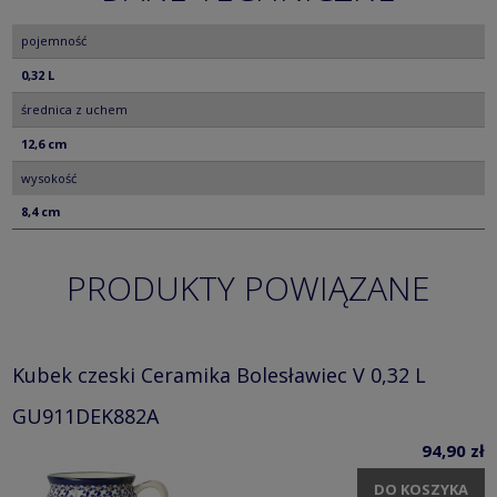
pojemność
0,32 L
średnica z uchem
12,6 cm
wysokość
8,4 cm
PRODUKTY POWIĄZANE
Kubek czeski Ceramika Bolesławiec V 0,32 L
GU911DEK882A
94,90 zł
DO KOSZYKA