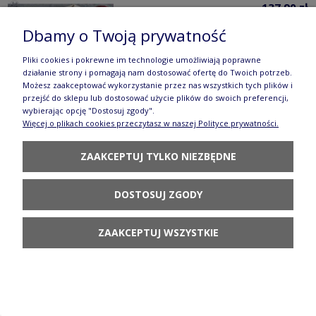
137,90 zł
Dbamy o Twoją prywatność
POWIADOM O
DOSTĘPNOŚCI
Pliki cookies i pokrewne im technologie umożliwiają poprawne
działanie strony i pomagają nam dostosować ofertę do Twoich potrzeb.
Możesz zaakceptować wykorzystanie przez nas wszystkich tych plików i
przejść do sklepu lub dostosować użycie plików do swoich preferencji,
wybierając opcję "Dostosuj zgody".
Więcej o plikach cookies przeczytasz w naszej Polityce prywatności.
Kubek czeski V 0,35 L Ceramika Artystyczna
ZAAKCEPTUJ TYLKO NIEZBĘDNE
Bolesławiec K070 DEKU5004
97,80 zł
DOSTOSUJ ZGODY
POWIADOM O
DOSTĘPNOŚCI
ZAAKCEPTUJ WSZYSTKIE