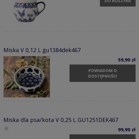
DO KOSZYKA
Miska V 0,12 L gu1384dek467
59,90 zł
POWIADOM O
DOSTĘPNOŚCI
Miska dla psa/kota V 0,25 L GU1251DEK467
99,90 zł