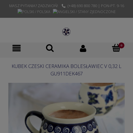
MASZ PYTANIA? ZADZWOŃ!
(+48) 690 800 780 | PON-PT. 9-16
KUBEK CZESKI CERAMIKA BOLESŁAWIEC V 0,32 L
GU911DEK467