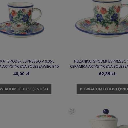
NKA I SPODEK ESPRESSO V 0,06 L
FILIŻANKA I SPODEK ESPRESSO V
A ARTYSTYCZNA BOLESŁAWIEC B10
CERAMIKA ARTYSTYCZNA BOLESŁA
DEK1535X
DEK1535X
48,00 zł
62,89 zł
WIADOM O DOSTĘPNOŚCI
POWIADOM O DOSTĘPNO