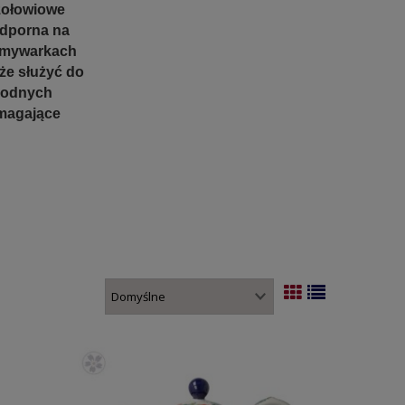
zołowiowe
odporna na
 zmywarkach
że służyć do
rodnych
ymagające