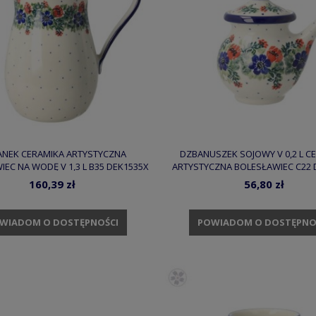
NEK CERAMIKA ARTYSTYCZNA
DZBANUSZEK SOJOWY V 0,2 L C
EC NA WODĘ V 1,3 L B35 DEK1535X
ARTYSTYCZNA BOLESŁAWIEC C22 
160,39 zł
56,80 zł
WIADOM O DOSTĘPNOŚCI
POWIADOM O DOSTĘPNO