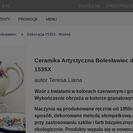
. 9-16
ZALOGUJ SIĘ
ZAREJESTRUJ SI
ZENTY
PROMOCJE
MENU
»
olesławiec
Dekoracja 1535X - Wianek
Ceramika Artystyczna Bolesławiec 
1535X
autor Teresa Liana
Wzór z kwiatami w kolorach czerwonym i g
Wykończenie obrzeża w kolorze granatowy
Naczynia są produkowane ręcznie od 1950r.
sposób, dekorowane metodą stempelkową 
przy zastosowaniu szkliw i farb bezpieczny
ekologicznie. Produkty wypala się w nowoc