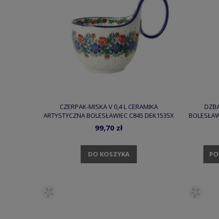
CZERPAK-MISKA V 0,4 L CERAMIKA
DZBA
ARTYSTYCZNA BOLESŁAWIEC C845 DEK1535X
BOLESŁAWI
99,70 zł
DO KOSZYKA
PO