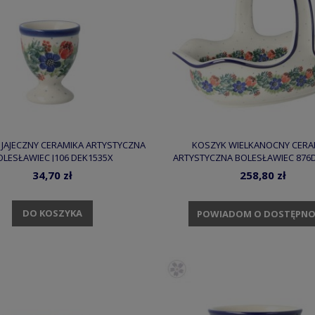
K JAJECZNY CERAMIKA ARTYSTYCZNA
KOSZYK WIELKANOCNY CERA
OLESŁAWIEC J106 DEK1535X
ARTYSTYCZNA BOLESŁAWIEC 876
34,70 zł
258,80 zł
DO KOSZYKA
POWIADOM O DOSTĘPNO