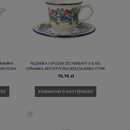
ERAMIKA
FILIŻANKA I SPODEK DO HERBATY V 0,18 L
DEK1535X
CERAMIKA ARTYSTYCZNA BOLESŁAWIEC F770K
DEK1535X
70,70 zł
ŚCI
POWIADOM O DOSTĘPNOŚCI