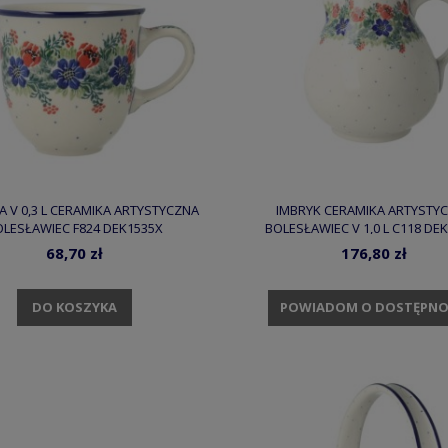
KA V 0,3 L CERAMIKA ARTYSTYCZNA
IMBRYK CERAMIKA ARTYSTY
LESŁAWIEC F824 DEK1535X
BOLESŁAWIEC V 1,0 L C118 DE
68,70 zł
176,80 zł
DO KOSZYKA
POWIADOM O DOSTĘPNO