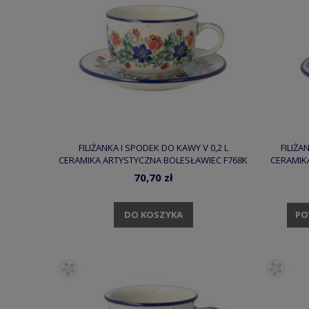
FILIŻANKA I SPODEK DO KAWY V 0,2 L
FILIŻA
CERAMIKA ARTYSTYCZNA BOLESŁAWIEC F768K
CERAMIK
DEK1535X
70,70 zł
DO KOSZYKA
PO