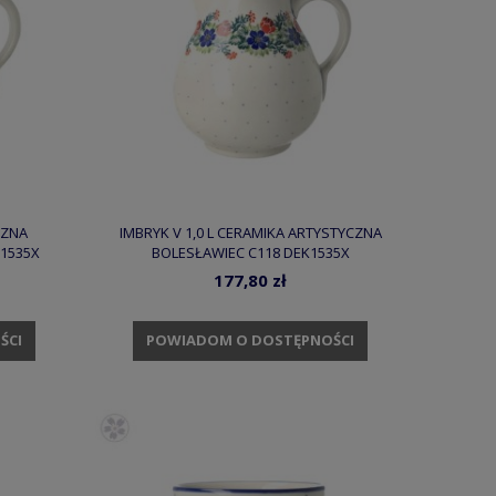
CZNA
IMBRYK V 1,0 L CERAMIKA ARTYSTYCZNA
K1535X
BOLESŁAWIEC C118 DEK1535X
177,80 zł
ŚCI
POWIADOM O DOSTĘPNOŚCI