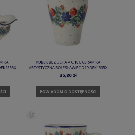
MIKA
KUBEK BEZ UCHA V 0,18 L CERAMIKA
DEK1535X
ARTYSTYCZNA BOLESŁAWIEC D19 DEK1535X
35,80 zł
ŚCI
POWIADOM O DOSTĘPNOŚCI