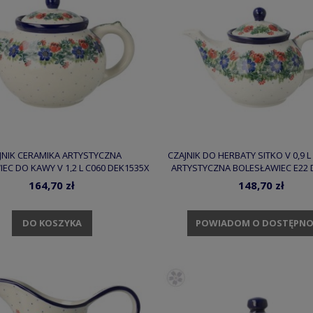
JNIK CERAMIKA ARTYSTYCZNA
CZAJNIK DO HERBATY SITKO V 0,9 
EC DO KAWY V 1,2 L C060 DEK1535X
ARTYSTYCZNA BOLESŁAWIEC E22 
164,70 zł
148,70 zł
DO KOSZYKA
POWIADOM O DOSTĘPNO