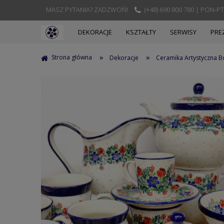
MASZ PYTANIA? ZADZWOŃ!
(+48) 690 800 780 | PON-PT
DEKORACJE
KSZTAŁTY
SERWISY
PRE
»
»
Strona główna
Dekoracje
Ceramika Artystyczna B