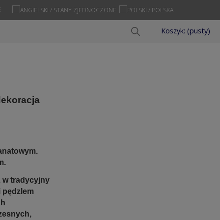
Ę
Koszyk:
(pusty)
dekoracja
ranatowym.
m.
 w tradycyjny
i pędzlem
ch
zesnych,