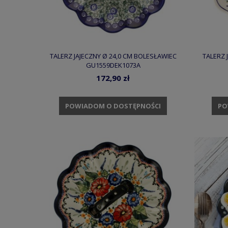
TALERZ JAJECZNY Ø 24,0 CM BOLESŁAWIEC
TALERZ 
GU1559DEK1073A
172,90 zł
POWIADOM O DOSTĘPNOŚCI
PO