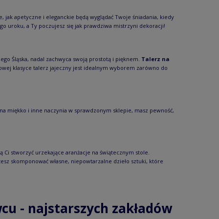
 jak apetyczne i eleganckie będą wyglądać Twoje śniadania, kiedy
o uroku, a Ty poczujesz się jak prawdziwa mistrzyni dekoracji!
nego Śląska, nadal zachwyca swoją prostotą i pięknem.
Talerz na
sowej klasyce talerz jajeczny jest idealnym wyborem zarówno do
ek na miękko i inne naczynia w sprawdzonym sklepie, masz pewność,
lą Ci stworzyć urzekające aranżacje na świątecznym stole.
żesz skomponować własne, niepowtarzalne dzieło sztuki, które
cu - najstarszych zakładów