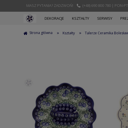
MASZ PYTANIA? ZADZWOŃ!
(+48) 690 800 780 | PON-PT
DEKORACJE
KSZTAŁTY
SERWISY
PRE
»
»
Strona główna
Kształty
Talerze Ceramika Bolesła