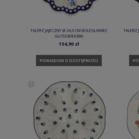
TALERZ JAJECZNY Ø 24,0 CM BOLESŁAWIEC
TALERZ 
GU1559DEK890
154,90 zł
POWIADOM O DOSTĘPNOŚCI
PO