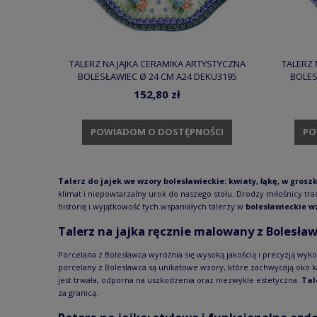
TALERZ NA JAJKA CERAMIKA ARTYSTYCZNA
TALERZ 
BOLESŁAWIEC Ø 24 CM A24 DEKU3195
BOLES
152,80 zł
POWIADOM O DOSTĘPNOŚCI
PO
Talerz do jajek we wzory bolesławieckie: kwiaty, łąkę, w groszk
klimat i niepowtarzalny urok do naszego stołu. Drodzy miłośnicy tra
historię i wyjątkowość tych wspaniałych talerzy w
bolesławieckie w
Talerz na jajka ręcznie malowany z Bolesła
Porcelana z Bolesławca wyróżnia się wysoką jakością i precyzją wyko
porcelany z Bolesławca są unikatowe wzory, które zachwycają oko 
jest trwała, odporna na uszkodzenia oraz niezwykle estetyczna.
Tal
za granicą.