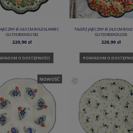
JAJECZNY Ø 24,0 CM BOLESŁAWIEC
TALERZ JAJECZNY Ø 24,0 CM BOL
GU1559DEKDU182
GU1559DEKDU205
220,90 zł
220,90 zł
WIADOM O DOSTĘPNOŚCI
POWIADOM O DOSTĘPNO
NOWOŚĆ