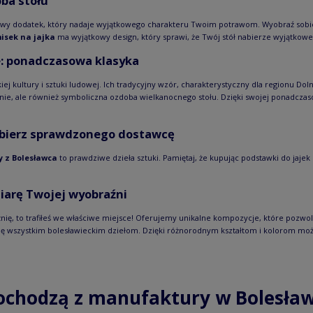
oba stołu
owy dodatek, który nadaje wyjątkowego charakteru Twoim potrawom. Wyobraź sobie,
isek na jajka
ma wyjątkowy design, który sprawi, że Twój stół nabierze wyjątkoweg
e: ponadczasowa klasyka
 kultury i sztuki ludowej. Ich tradycyjny wzór, charakterystyczny dla regionu Dol
ynie, ale również symboliczna ozdoba wielkanocnego stołu. Dzięki swojej ponadcza
wybierz sprawdzonego dostawcę
y z Bolesławca
to prawdziwe dzieła sztuki. Pamiętaj, że kupując podstawki do jaj
iarę Twojej wyobraźni
raźnię, to trafiłeś we właściwe miejsce! Oferujemy unikalne kompozycje, które pozwo
ncję wszystkim bolesławieckim dziełom. Dzięki różnorodnym kształtom i kolorom mo
ochodzą z manufaktury w Bolesław