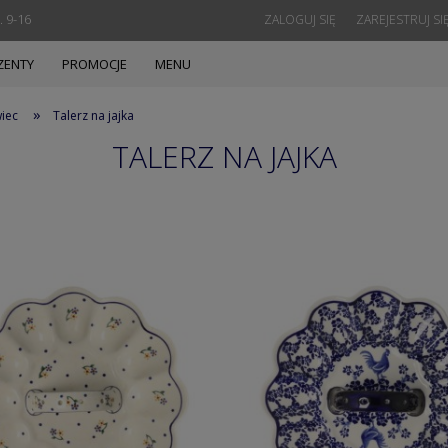
. 9-16
ZALOGUJ SIĘ
ZAREJESTRUJ SI
ZENTY
PROMOCJE
MENU
»
wiec
Talerz na jajka
TALERZ NA JAJKA