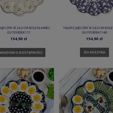
JAJECZNY Ø 24,0 CM BOLESŁAWIEC
TALERZ JAJECZNY Ø 24,0 CM BOL
GU1559DEK111
GU1559DEK1149
154,90 zł
154,90 zł
DO KOSZYKA
WIADOM O DOSTĘPNOŚCI