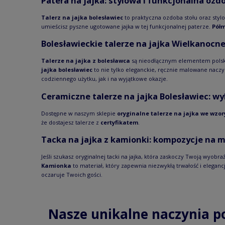
Patera na jajka: stylowa i funkcjonalna ozd
Talerz na jajka bolesławiec
to praktyczna ozdoba stołu oraz styl
umieścisz pyszne ugotowane jajka w tej funkcjonalnej paterze.
Półm
Bolesławieckie talerze na jajka Wielkanocn
Talerze na jajka z bolesławca
są nieodłącznym elementem polskiej
jajka bolesławiec
to nie tylko eleganckie, ręcznie malowane nacz
codziennego użytku, jak i na wyjątkowe okazje.
Ceramiczne talerze na jajka Bolesławiec: 
Dostępne w naszym sklepie
oryginalne talerze na jajka we wzor
że dostajesz talerze z
certyfikatem
.
Tacka na jajka z kamionki: kompozycje na m
Jeśli szukasz oryginalnej tacki na jajka, która zaskoczy Twoją wyob
Kamionka
to materiał, który zapewnia niezwykłą trwałość i elega
oczaruje Twoich gości.
Nasze unikalne naczynia p