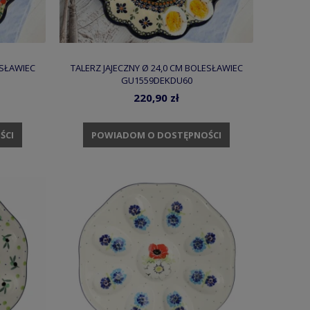
ESŁAWIEC
TALERZ JAJECZNY Ø 24,0 CM BOLESŁAWIEC
GU1559DEKDU60
220,90 zł
ŚCI
POWIADOM O DOSTĘPNOŚCI