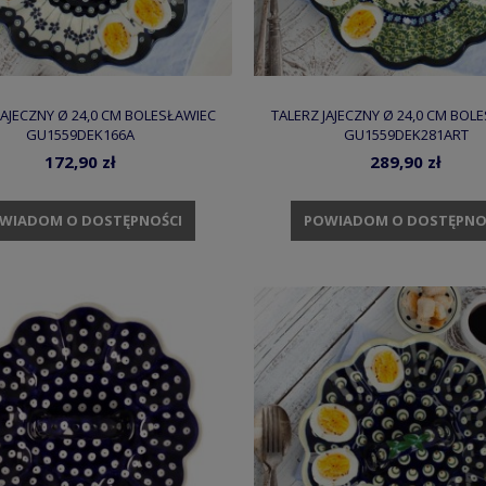
JAJECZNY Ø 24,0 CM BOLESŁAWIEC
TALERZ JAJECZNY Ø 24,0 CM BOL
GU1559DEK166A
GU1559DEK281ART
172,90 zł
289,90 zł
WIADOM O DOSTĘPNOŚCI
POWIADOM O DOSTĘPNO