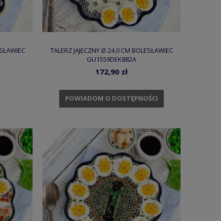
ESŁAWIEC
TALERZ JAJECZNY Ø 24,0 CM BOLESŁAWIEC
GU1559DEK882A
172,90 zł
POWIADOM O DOSTĘPNOŚCI