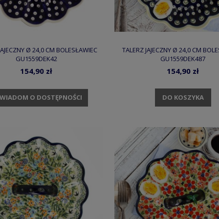
JAJECZNY Ø 24,0 CM BOLESŁAWIEC
TALERZ JAJECZNY Ø 24,0 CM BOL
GU1559DEK42
GU1559DEK487
154,90 zł
154,90 zł
DO KOSZYKA
WIADOM O DOSTĘPNOŚCI