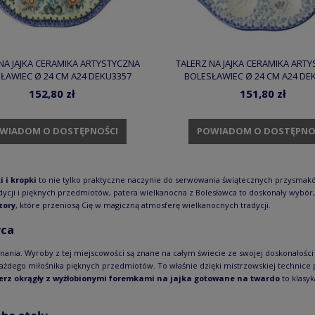
NA JAJKA CERAMIKA ARTYSTYCZNA
TALERZ NA JAJKA CERAMIKA ART
ŁAWIEC Ø 24 CM A24 DEKU3357
BOLESŁAWIEC Ø 24 CM A24 DE
152,80 zł
151,80 zł
WIADOM O DOSTĘPNOŚCI
POWIADOM O DOSTĘPNO
i i kropki
to nie tylko praktyczne naczynie do serwowania świątecznych przysmakó
dycji i pięknych przedmiotów, patera wielkanocna z Bolesławca to doskonały wybór, 
zory
, które przeniosą Cię w magiczną atmosferę wielkanocnych tradycji.
wca
nania. Wyroby z tej miejscowości są znane na całym świecie ze swojej doskonałości 
każdego miłośnika pięknych przedmiotów. To właśnie dzięki mistrzowskiej technice
erz okrągły z wyżłobionymi foremkami na jajka gotowane na twardo
to klasy