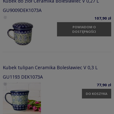
Kubek do ziół Ceramika Bolesławiec V 0,27 L
GU9009DEK1073A
107,90 zł
POWIADOM O
DOSTĘPNOŚCI
Kubek tulipan Ceramika Bolesławiec V 0,3 L
GU1193 DEK1073A
77,90 zł
DO KOSZYKA