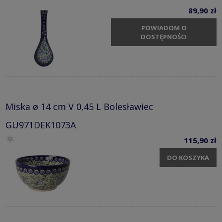
89,90 zł
POWIADOM O
DOSTĘPNOŚCI
Miska ø 14 cm V 0,45 L Bolesławiec
GU971DEK1073A
115,90 zł
DO KOSZYKA