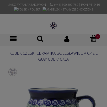
MASZ PYTANIA? ZADZWOŃ!
(+48) 690 800 780 | PON-PT. 9-16
KUBEK CZESKI CERAMIKA BOLESŁAWIEC V 0,42 L
GU910DEK1073A