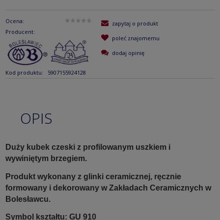
Ocena:
zapytaj o produkt
Producent:
poleć znajomemu
dodaj opinię
Kod produktu:
5907155924128
OPIS
Duży kubek czeski z profilowanym uszkiem i
wywiniętym brzegiem.
Produkt wykonany z glinki ceramicznej, ręcznie
formowany i dekorowany w Zakładach Ceramicznych w
Bolesławcu.
Symbol kształtu: GU 910