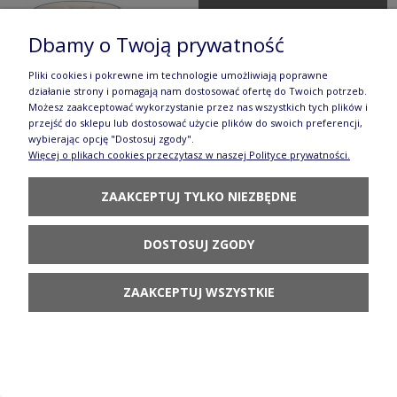
POWIADOM O
DOSTĘPNOŚCI
Dbamy o Twoją prywatność
Pliki cookies i pokrewne im technologie umożliwiają poprawne
działanie strony i pomagają nam dostosować ofertę do Twoich potrzeb.
Możesz zaakceptować wykorzystanie przez nas wszystkich tych plików i
przejść do sklepu lub dostosować użycie plików do swoich preferencji,
wybierając opcję "Dostosuj zgody".
Smalcówka garnek do zapiekania Ø 20 cm V 0,5 L
Więcej o plikach cookies przeczytasz w naszej Polityce prywatności.
GU1926DEK1073A
ZAAKCEPTUJ TYLKO NIEZBĘDNE
146,80 zł
DOSTOSUJ ZGODY
POWIADOM O
DOSTĘPNOŚCI
ZAAKCEPTUJ WSZYSTKIE
Dzbanek V 1,7 L Bolesławiec GU1160DEK1073A