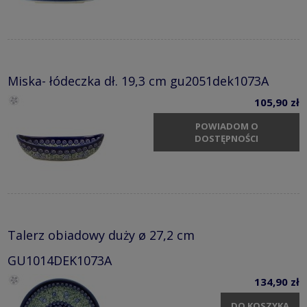
Miska- łódeczka dł. 19,3 cm gu2051dek1073A
105,90 zł
POWIADOM O
DOSTĘPNOŚCI
Talerz obiadowy duży ø 27,2 cm
GU1014DEK1073A
134,90 zł
DO KOSZYKA