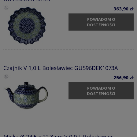
363,90 zł
POWIADOM O
DOSTĘPNOŚCI
Czajnik V 1,0 L Bolesławiec GU596DEK1073A
256,90 zł
POWIADOM O
DOSTĘPNOŚCI
Miska Ø 24,5 x 22,3 cm V 0,9 L Bolesławiec