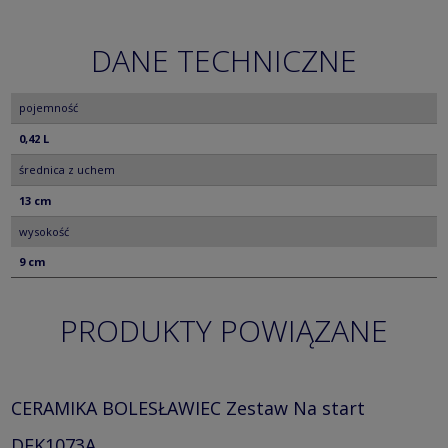
DANE TECHNICZNE
pojemność
0,42 L
średnica z uchem
13 cm
wysokość
9 cm
PRODUKTY POWIĄZANE
CERAMIKA BOLESŁAWIEC Zestaw Na start
DEK1073A