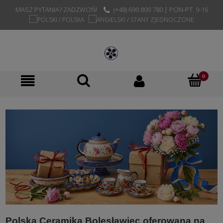
MASZ PYTANIA? ZADZWOŃ!
(+48) 690 800 780 | PON-PT. 9-16
Polska Cera­mika Bole­sła­wiec oferowana na