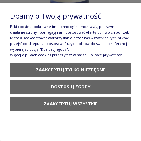
Dbamy o Twoją prywatność
Pliki cookies i pokrewne im technologie umożliwiają poprawne
działanie strony i pomagają nam dostosować ofertę do Twoich potrzeb.
Możesz zaakceptować wykorzystanie przez nas wszystkich tych plików i
przejść do sklepu lub dostosować użycie plików do swoich preferencji,
wybierając opcję "Dostosuj zgody".
Więcej o plikach cookies przeczytasz w naszej Polityce prywatności.
ZAAKCEPTUJ TYLKO NIEZBĘDNE
KIELISZEK JAJECZNY WYS. 5,2 CM BOLESŁAWIEC GU203DEK1378A
51,90 zł
DOSTOSUJ ZGODY
POWIADOM O DOSTĘPNOŚCI
ZAAKCEPTUJ WSZYSTKIE