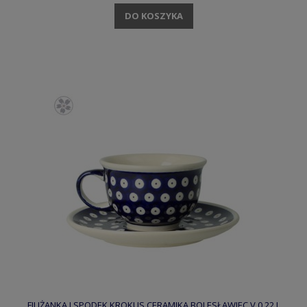
DO KOSZYKA
FILIŻANKA I SPODEK KROKUS CERAMIKA BOLESŁAWIEC V 0,22 L