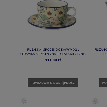
FILIŻANKA I SPODEK DO KAWY V 0,2 L
FILIŻAN
CERAMIKA ARTYSTYCZNA BOLESŁAWIEC F768K
BO
DEKU4742
111,80 zł
POWIADOM O DOSTĘPNOŚCI
PO