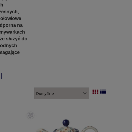
ch
zesnych,
zołowiowe
odporna na
 zmywarkach
że służyć do
rodnych
ymagające
I