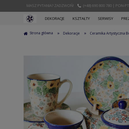
MASZ PYTANIA? ZADZWOŃ!
(+48) 690 800 780 | PON-PT
DEKORACJE
KSZTAŁTY
SERWISY
PRE
»
»
Strona główna
Dekoracje
Ceramika Artystyczna B