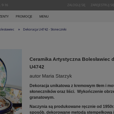
. 9-16
ZALOGUJ SIĘ
ZAREJESTRUJ SI
ZENTY
PROMOCJE
MENU
»
olesławiec
Dekoracja U4742 - Słoneczniki
Ceramika Artystyczna Bolesławiec 
U4742
autor Maria Starzyk
Dekoracja unikatowa z kremowym tłem i m
słoneczników oraz liści. Wykończenie obrz
granatowym.
Naczynia są produkowane ręcznie od 1950r.
sposób, dekorowane metodą stempelkową 