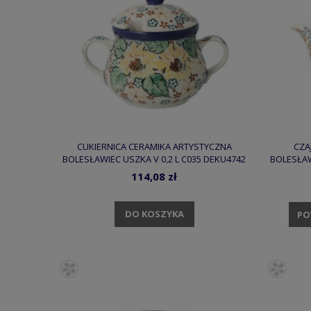
CUKIERNICA CERAMIKA ARTYSTYCZNA
CZA
BOLESŁAWIEC USZKA V 0,2 L C035 DEKU4742
BOLESŁAW
114,08 zł
DO KOSZYKA
PO