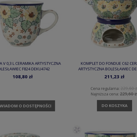
KA V 0,3 L CERAMIKA ARTYSTYCZNA
KOMPLET DO FONDUE C62 CER
LESŁAWIEC F824 DEKU4742
ARTYSTYCZNA BOLESŁAWIEC DE
108,80 zł
211,23 zł
229,60 z
Cena regularna:
229,60 z
Najniższa cena:
DO KOSZYKA
WIADOM O DOSTĘPNOŚCI