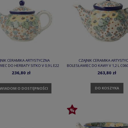
JNIK CERAMIKA ARTYSTYCZNA
CZAJNIK CERAMIKA ARTYSTY
IEC DO HERBATY SITKO V 0,9 L E22
BOLESŁAWIEC DO KAWY V 1,2 L C06
DEKU4742
236,80 zł
263,80 zł
DO KOSZYKA
WIADOM O DOSTĘPNOŚCI