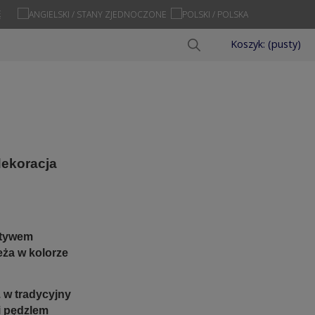
Ę
Koszyk:
(pusty)
dekoracja
otywem
eża w kolorze
 w tradycyjny
i pędzlem