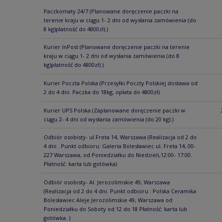
Paczkomaty 24/7
(Planowane doręczenie paczki na
terenie kraju w ciągu 1- 2 dni od wysłania zamówienia (do
8 kg)płatność do 4800zł).)
Kurier InPost
(Planowane doręczenie paczki na terenie
kraju w ciągu 1- 2 dni od wysłania zamówienia (do 8
kg)płatność do 4800zł).)
Kurier Poczta Polska
(Przesyłki Poczty Polskiej dostawa od
2 do 4 dni. Paczka do 18kg, opłata do 4800zł)
Kurier UPS Polska
(Zaplanowane doręczenie paczki w
ciągu 2- 4 dni od wysłania zamówienia (do 20 kg).)
Odbiór osobisty- ul.Freta 14, Warszawa
(Realizacja od 2 do
4 dni . Punkt odbioru: Galeria Bolesławiec ul. Freta 14, 00-
227 Warszawa, od Poniedziałku do Niedzieli,12:00- 17:00.
Płatność: karta lub gotówka)
Odbiór osobisty- Al. Jerozolimskie 49, Warszawa
(Realizacja od 2 do 4 dni. Punkt odbioru : Polska Ceramika
Bolesławiec Aleje Jerozolimskie 49, Warszawa od
Poniedziałku do Soboty od 12 do 18 Płatność: karta lub
gotówka. )