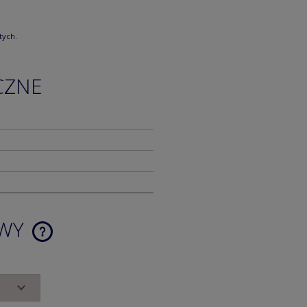
tych.
CZNE
AWY
CENA NIE ZAWIERA EWENTUALNYCH
KOSZTÓW PŁATNOŚCI