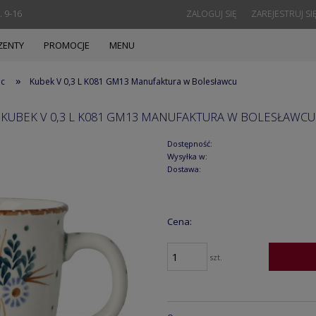
. 9-16
ZALOGUJ SIĘ
ZAREJESTRUJ SI
ZENTY
PROMOCJE
MENU
»
ec
Kubek V 0,3 L K081 GM13 Manufaktura w Bolesławcu
KUBEK V 0,3 L K081 GM13 MANUFAKTURA W BOLESŁAWCU
Dostępność:
Wysyłka w:
Dostawa:
Cena:
szt.