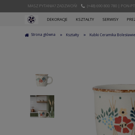
MASZ PYTANIA? ZADZWOŃ!
(+48) 690 800 780 | PON-PT
DEKORACJE
KSZTAŁTY
SERWISY
PRE
»
»
Strona główna
Kształty
Kubki Ceramika Bolesławi