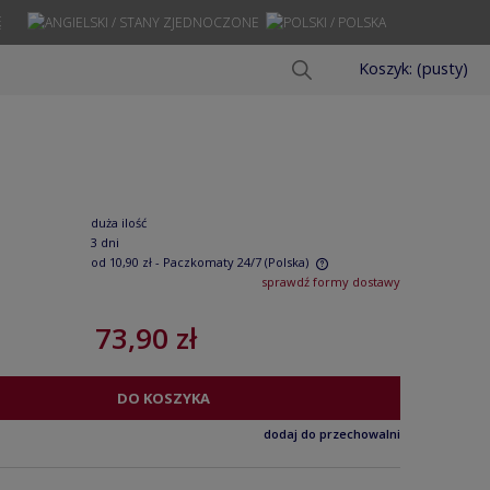
Ę
Koszyk:
(pusty)
duża ilość
3 dni
od 10,90 zł
- Paczkomaty 24/7
(Polska)
sprawdź formy dostawy
Cena nie zawiera ewentualnych kosztów
73,90 zł
płatności
DO KOSZYKA
dodaj do przechowalni