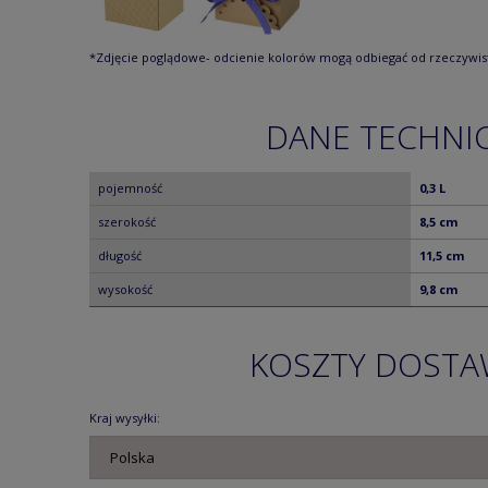
*Zdjęcie poglądowe- odcienie kolorów mogą odbiegać od rzeczywis
DANE TECHNI
pojemność
0,3 L
szerokość
8,5 cm
długość
11,5 cm
wysokość
9,8 cm
KOSZTY DOST
Kraj wysyłki: