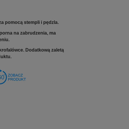
za pomocą stempli i pędzla.
odporna na zabrudzenia, ma
eniu.
krofalówce. Dodatkową zaletą
duktu.