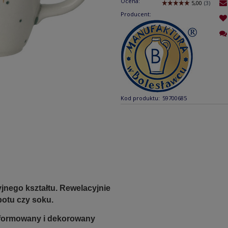
Ocena:
Producent:
Kod produktu:
59700685
jnego kształtu.
Rewelacyjnie
potu czy soku.
e formowany i dekorowany