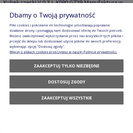
Kubek czeski V 0,3 L K090 GZ39 Manufaktura w
Bolesławcu
Dbamy o Twoją prywatność
108,90 zł
Pliki cookies i pokrewne im technologie umożliwiają poprawne
działanie strony i pomagają nam dostosować ofertę do Twoich potrzeb.
POWIADOM O
Możesz zaakceptować wykorzystanie przez nas wszystkich tych plików i
DOSTĘPNOŚCI
przejść do sklepu lub dostosować użycie plików do swoich preferencji,
wybierając opcję "Dostosuj zgody".
Więcej o plikach cookies przeczytasz w naszej Polityce prywatności.
ZAAKCEPTUJ TYLKO NIEZBĘDNE
Filiżanka i spodek V 0,2 L F043 GZ43 Manufaktura
DOSTOSUJ ZGODY
w Bolesławcu
ZAAKCEPTUJ WSZYSTKIE
144,90 zł
DO KOSZYKA