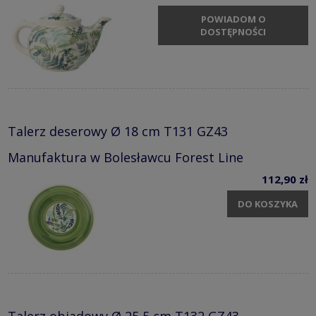
POWIADOM O
DOSTĘPNOŚCI
Talerz deserowy Ø 18 cm T131 GZ43
Manufaktura w Bolesławcu Forest Line
112,90 zł
DO KOSZYKA
Talerz obiadowy Ø 25,5 cm T132 GZ43