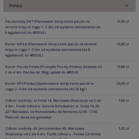
Paczkomaty 24/7
(Planowane doręczenie paczki na
10,90 zł
terenie kraju w ciągu 1- 2 dni od wysłania zamówienia (do
8 kg)płatność do 4800zł).)
Kurier InPost
(Planowane doręczenie paczki na terenie
19,80 zł
kraju w ciągu 1- 2 dni od wysłania zamówienia (do 8
kg)płatność do 4800zł).)
Kurier Poczta Polska
(Przesyłki Poczty Polskiej dostawa od
19,88 zł
2 do 4 dni. Paczka do 18kg, opłata do 4800zł)
Kurier UPS Polska
(Zaplanowane doręczenie paczki w
26,90 zł
ciągu 2- 4 dni od wysłania zamówienia (do 20 kg).)
Odbiór osobisty- ul.Freta 14, Warszawa
(Realizacja od 2 do
1,00 zł
4 dni . Punkt odbioru: Galeria Bolesławiec ul. Freta 14, 00-
227 Warszawa, od Poniedziałku do Niedzieli,12:00- 17:00.
Płatność: karta lub gotówka)
Odbiór osobisty- Al. Jerozolimskie 49, Warszawa
1,00 zł
(Realizacja od 2 do 4 dni. Punkt odbioru : Polska Ceramika