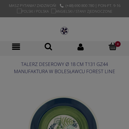
MASZ PYTANIA? ZADZWOŃ!
(+48) 690 800 780 | PON-PT. 9-16
TALERZ DESEROWY Ø 18 CM T131 GZ44
MANUFAKTURA W BOLESŁAWCU FOREST LINE