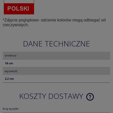
*Zdjęcie poglądowe- odcienie kolorów mogą odbiegać od
rzeczywistych.
DANE TECHNICZNE
średnica
18 cm
wysokość
2,2 cm
KOSZTY DOSTAWY
CENA NIE ZA
KOSZTÓW PŁ
Kraj wysyłki: