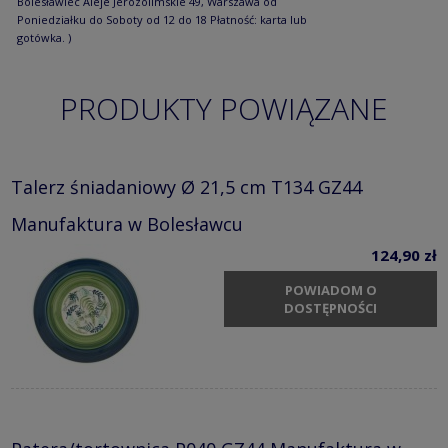
Bolesławiec Aleje Jerozolimskie 49, Warszawa od
Poniedziałku do Soboty od 12 do 18 Płatność: karta lub
gotówka. )
PRODUKTY POWIĄZANE
Talerz śniadaniowy Ø 21,5 cm T134 GZ44
Manufaktura w Bolesławcu
124,90 zł
POWIADOM O
DOSTĘPNOŚCI