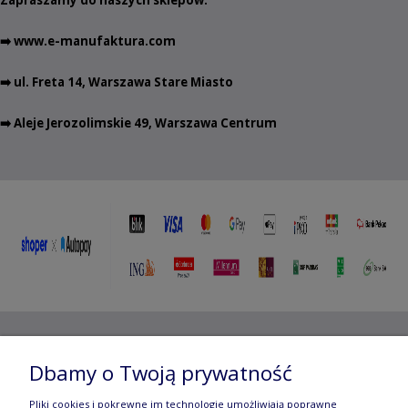
➡️
www.e-manufaktura.com
➡️ ul. Freta 14, Warszawa Stare Miasto
➡️ Aleje Jerozolimskie 49, Warszawa Centrum
Copyright ©
2012- 2025 Wojciech Czubaczyński
| Aleje
Dbamy o Twoją prywatność
Jerozolimskie 49, 00-696 Warszawa | e-mail:
biuro@e-
Pliki cookies i pokrewne im technologie umożliwiają poprawne