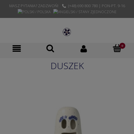
MASZ PYTANIA? ZADZWOŃ!
(+48) 690 800 780 | PON-PT. 9-16
DUSZEK