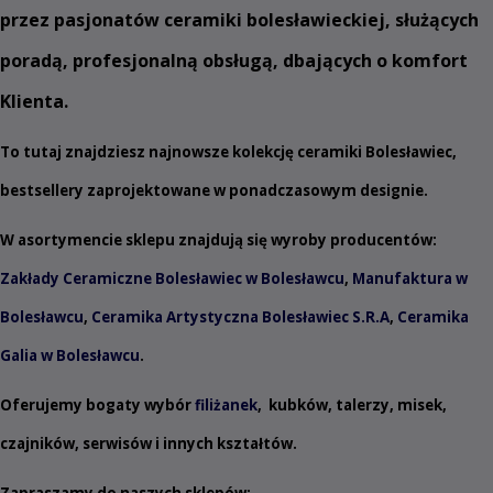
przez pasjonatów ceramiki bolesławieckiej, służących
poradą, profesjonalną obsługą, dbających o komfort
Klienta.
To tutaj znajdziesz najnowsze kolekcję ceramiki Bolesławiec,
bestsellery zaprojektowane w ponadczasowym designie.
W asortymencie sklepu znajdują się wyroby producentów:
Zakłady Ceramiczne Bolesławiec w Bolesławcu
,
Manufaktura w
Bolesławcu
,
Ceramika Artystyczna Bolesławiec S.R.A
,
Ceramika
Galia w Bolesławcu
.
Oferujemy bogaty wybór
filiżanek
,
kubków
,
talerzy
,
misek
,
czajników
,
serwisów
i innych
kształtów
.
Zapraszamy do naszych sklepów: