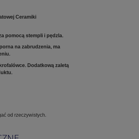
atowej Ceramiki
a pomocą stempli i pędzla.
odporna na zabrudzenia, ma
eniu.
krofalówce. Dodatkową zaletą
duktu.
ać od rzeczywistych.
CZNE