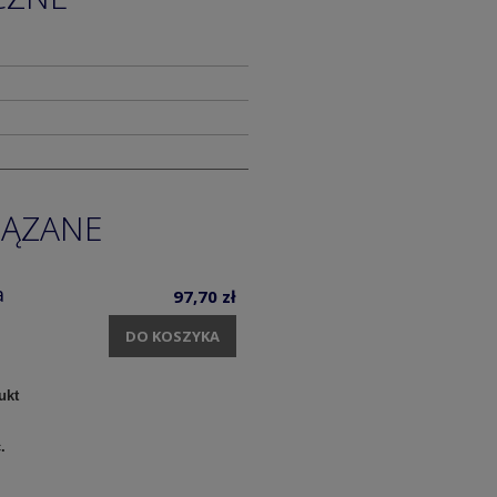
IĄZANE
a
97,70 zł
DO KOSZYKA
ukt
c.