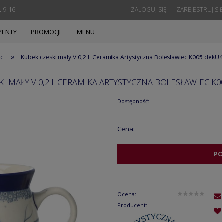
. 9-16
ZALOGUJ SIĘ
ZAREJESTRUJ SI
ZENTY
PROMOCJE
MENU
»
ec
Kubek czeski mały V 0,2 L Ceramika Artystyczna Bolesławiec K005 dekU
KI MAŁY V 0,2 L CERAMIKA ARTYSTYCZNA BOLESŁAWIEC K0
Dostępność:
Cena:
P
Ocena:
Producent: