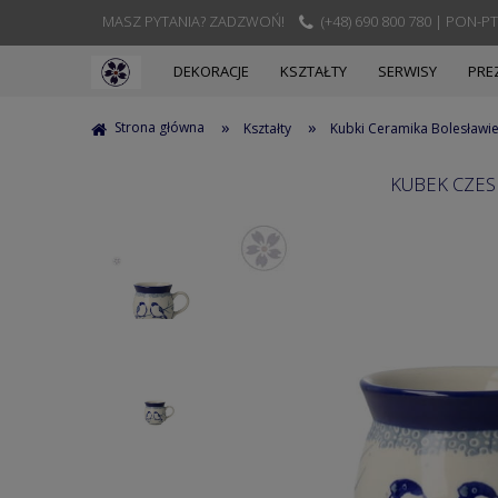
MASZ PYTANIA? ZADZWOŃ!
(+48) 690 800 780 | PON-PT
DEKORACJE
KSZTAŁTY
SERWISY
PRE
»
»
Strona główna
Kształty
Kubki Ceramika Bolesławi
KUBEK CZES