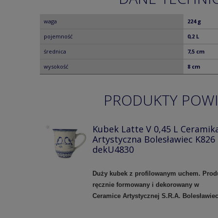
waga
224 g
pojemność
0,2 L
średnica
7,5 cm
wysokość
8 cm
PRODUKTY POW
Kubek Latte V 0,45 L Ceramik
Artystyczna Bolesławiec K826
dekU4830
Duży kubek z profilowanym uchem.
Prod
ręcznie formowany i dekorowany w
Ceramice Artystycznej S.R.A. Bolesławie