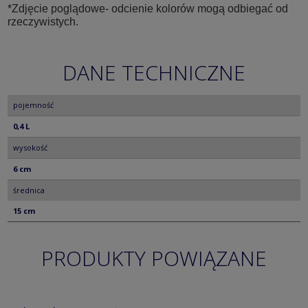
*Zdjęcie poglądowe- odcienie kolorów mogą odbiegać od
rzeczywistych.
DANE TECHNICZNE
pojemność
0,4 L
wysokość
6 cm
średnica
15 cm
PRODUKTY POWIĄZANE