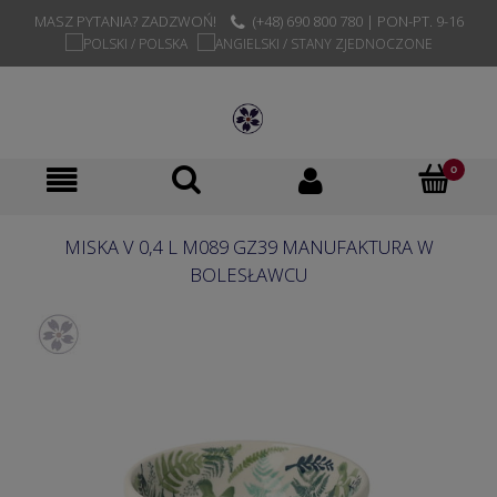
MASZ PYTANIA? ZADZWOŃ!
(+48) 690 800 780 | PON-PT. 9-16
MISKA V 0,4 L M089 GZ39 MANUFAKTURA W
BOLESŁAWCU