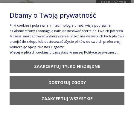
DO KOSZYKA
Dbamy o Twoją prywatność
Pliki cookies i pokrewne im technologie umożliwiają poprawne
działanie strony i pomagają nam dostosować ofertę do Twoich potrzeb.
Możesz zaakceptować wykorzystanie przez nas wszystkich tych plików i
przejść do sklepu lub dostosować użycie plików do swoich preferencji,
wybierając opcję "Dostosuj zgody".
Cukiernica uszka V 0,18 L C015 GZ43
Więcej o plikach cookies przeczytasz w naszej Polityce prywatności.
Manufaktura w Bolesławcu Forest Line
ZAAKCEPTUJ TYLKO NIEZBĘDNE
136,90 zł
POWIADOM O
DOSTOSUJ ZGODY
DOSTĘPNOŚCI
ZAAKCEPTUJ WSZYSTKIE
Półmisek zapiekanka Z140 GZ44 Manufaktura w