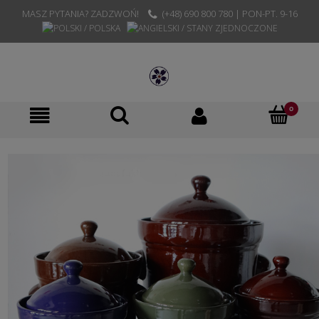
MASZ PYTANIA? ZADZWOŃ!
(+48) 690 800 780 | PON-PT. 9-16